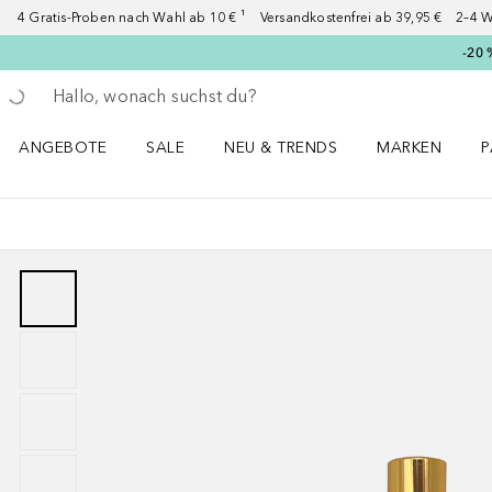
4 Gratis-Proben nach Wahl ab 10 € ¹ Versandkostenfrei ab 39,95 € 2–4 W
-20 
Gehe zurück
Suche ausführen
ANGEBOTE
SALE
NEU & TRENDS
MARKEN
P
Angebote Menü öffnen
Sale Menü öffnen
NEU & TRENDS Menü öffnen
MARKEN Menü ö
P