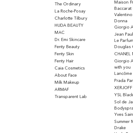
Maison Fr
The Ordinary
Baccarat
La Roche-Posay
Valentin
Charlotte Tilbury
Donna
HUDA BEAUTY
Giorgio A
MAC
Jean Paul
Dr. Emi Skincare
Le Parfu
Fenty Beauty
Douglas 
Fenty Skin
CHANEL 
Fenty Hair
Giorgio 
with you
Caia Cosmetics
Lancôme L
About Face
Prada Pa
Milk Makeup
XERJOFF 
ARMAF
YSL Blac
Transparent Lab
Sol de Ja
Bodyspr
Yves Sain
Summer M
Drake