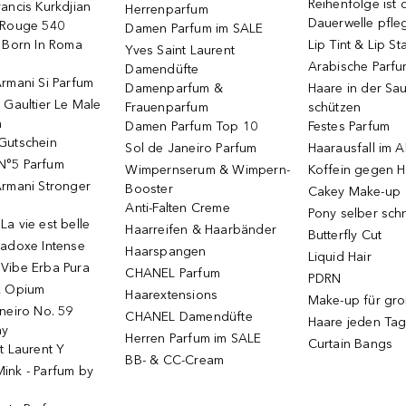
Reihenfolge ist d
ancis Kurkdjian
Herrenparfum
Dauerwelle pfle
 Rouge 540
Damen Parfum im SALE
o Born In Roma
Lip Tint & Lip St
Yves Saint Laurent
Arabische Parf
Damendüfte
rmani Si Parfum
Damenparfum &
Haare in der Sa
 Gaultier Le Male
Frauenparfum
schützen
m
Damen Parfum Top 10
Festes Parfum
Gutschein
Sol de Janeiro Parfum
Haarausfall im A
N°5 Parfum
Wimpernserum & Wimpern-
Koffein gegen H
Armani Stronger
Booster
Cakey Make-up
Anti-Falten Creme
Pony selber sch
a vie est belle
Haarreifen & Haarbänder
Butterfly Cut
radoxe Intense
Haarspangen
Liquid Hair
Vibe Erba Pura
CHANEL Parfum
PDRN
k Opium
Haarextensions
Make-up für gr
neiro No. 59
CHANEL Damendüfte
Haare jeden Ta
ay
Herren Parfum im SALE
Curtain Bangs
t Laurent Y
BB- & CC-Cream
ink - Parfum by