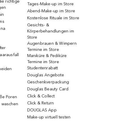
ie richtige
Tages-Make-up im Store
gen
Abend-Make-up im Store
ain
Kostenlose Rituale im Store
ums
Gesichts- &
una
Körperbehandlungen im
Store
Augenbrauen & Wimpern
lter
Termine im Store
aarausfall
Maniküre & Pediküre
Termine im Store
Studentenrabatt
neiden
Douglas Angebote
Geschenkverpackung
Douglas Beauty Card
Click & Collect
oße Poren
Click & Return
g waschen
DOUGLAS App
Make-up virtuell testen