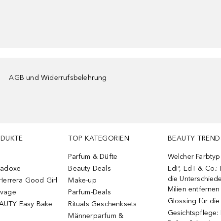
AGB und Widerrufsbelehrung
ODUKTE
TOP KATEGORIEN
BEAUTY TREND
Parfum & Düfte
Welcher Farbtyp 
radoxe
Beauty Deals
EdP, EdT & Co.:
die Unterschied
Herrera Good Girl
Make-up
Milien entfernen
uvage
Parfum-Deals
Glossing für di
AUTY Easy Bake
Rituals Geschenksets
Gesichtspflege:
Männerparfum &