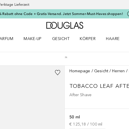
erktage Lieferzeit
% Rabatt ohne Code + Gratis-Versand. Jetzt Sommer-Must-Haves shoppen!
Zur Douglas Startseite
ARFUM
MAKE-UP
GESICHT
KÖRPER
HAARE
ffnen
arfum Menü öffnen
Make-up Menü öffnen
Gesicht Menü öffnen
Körper Menü öffnen
Haare Menü
Homepage
Gesicht
Herren
TOBACCO LEAF AFT
After Shave
50 ml
€ 125,18
 / 
100
ml