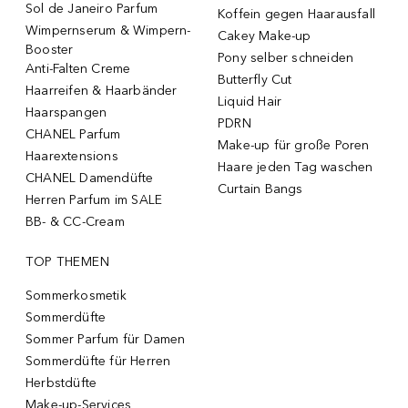
Sol de Janeiro Parfum
Koffein gegen Haarausfall
Wimpernserum & Wimpern-
Cakey Make-up
Booster
Pony selber schneiden
Anti-Falten Creme
Butterfly Cut
Haarreifen & Haarbänder
Liquid Hair
Haarspangen
PDRN
CHANEL Parfum
Make-up für große Poren
Haarextensions
Haare jeden Tag waschen
CHANEL Damendüfte
Curtain Bangs
Herren Parfum im SALE
BB- & CC-Cream
TOP THEMEN
Sommerkosmetik
Sommerdüfte
Sommer Parfum für Damen
Sommerdüfte für Herren
Herbstdüfte
Make-up-Services