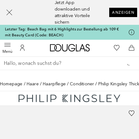
Jetzt App
[navigation.slideout.screenreader]
downloaden und
ANZEIGEN
attraktive Vorteile
sichern
Letzter Tag: Beach Bag mit 6 Highlights zur Bestellung ab 109 €
mit Beauty Card (Code: BEACH)
Zur Douglas Startseite
Zu Meiner 
Menü öffnen
Zu Meinem Kundenkonto
Zum
Menü
Gehe zurück
Suche ausführen
Homepage
Haare
Haarpflege
Conditioner
Philip Kingsley Thi