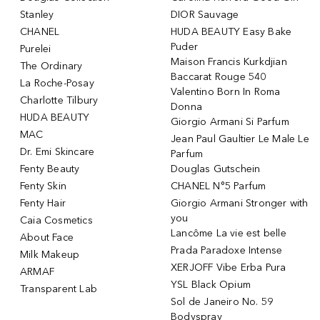
Stanley
DIOR Sauvage
CHANEL
HUDA BEAUTY Easy Bake
Puder
Purelei
Maison Francis Kurkdjian
The Ordinary
Baccarat Rouge 540
La Roche-Posay
Valentino Born In Roma
Charlotte Tilbury
Donna
HUDA BEAUTY
Giorgio Armani Si Parfum
MAC
Jean Paul Gaultier Le Male Le
Dr. Emi Skincare
Parfum
Fenty Beauty
Douglas Gutschein
Fenty Skin
CHANEL N°5 Parfum
Fenty Hair
Giorgio Armani Stronger with
you
Caia Cosmetics
Lancôme La vie est belle
About Face
Prada Paradoxe Intense
Milk Makeup
XERJOFF Vibe Erba Pura
ARMAF
YSL Black Opium
Transparent Lab
Sol de Janeiro No. 59
Bodyspray