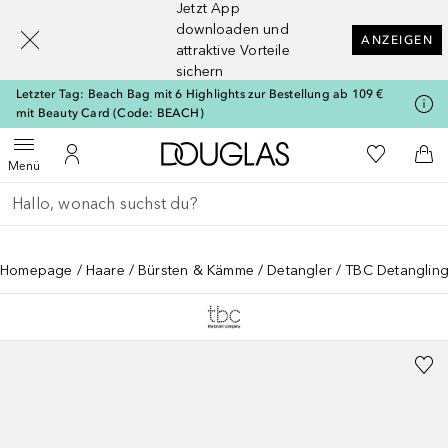
Jetzt App
[navigation.slideout.screenreader]
downloaden und
ANZEIGEN
attraktive Vorteile
sichern
Letzter Tag: Beach Bag mit 6 Highlights zur Bestellung ab 109 €
mit Beauty Card (Code: BEACH)
Zur Douglas Startseite
Zu Meiner 
Menü öffnen
Zu Meinem Kundenkonto
Zum
Menü
Gehe zurück
Suche ausführen
Homepage
Haare
Bürsten & Kämme
Detangler
TBC Detangling