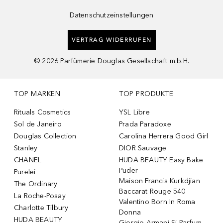
Datenschutzeinstellungen
VERTRAG WIDERRUFEN
©
2026
Parfümerie Douglas Gesellschaft m.b.H.
TOP MARKEN
TOP PRODUKTE
Rituals Cosmetics
YSL Libre
Sol de Janeiro
Prada Paradoxe
Douglas Collection
Carolina Herrera Good Girl
Stanley
DIOR Sauvage
CHANEL
HUDA BEAUTY Easy Bake
Puder
Purelei
Maison Francis Kurkdjian
The Ordinary
Baccarat Rouge 540
La Roche-Posay
Valentino Born In Roma
Charlotte Tilbury
Donna
HUDA BEAUTY
Giorgio Armani Si Parfum