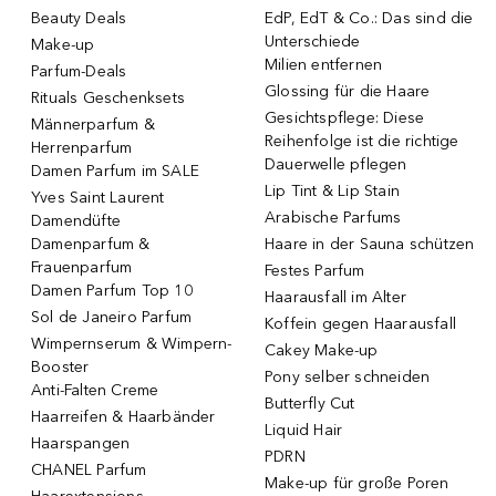
Beauty Deals
EdP, EdT & Co.: Das sind die
Unterschiede
Make-up
Milien entfernen
Parfum-Deals
Glossing für die Haare
Rituals Geschenksets
Gesichtspflege: Diese
Männerparfum &
Reihenfolge ist die richtige
Herrenparfum
Dauerwelle pflegen
Damen Parfum im SALE
Lip Tint & Lip Stain
Yves Saint Laurent
Arabische Parfums
Damendüfte
Damenparfum &
Haare in der Sauna schützen
Frauenparfum
Festes Parfum
Damen Parfum Top 10
Haarausfall im Alter
Sol de Janeiro Parfum
Koffein gegen Haarausfall
Wimpernserum & Wimpern-
Cakey Make-up
Booster
Pony selber schneiden
Anti-Falten Creme
Butterfly Cut
Haarreifen & Haarbänder
Liquid Hair
Haarspangen
PDRN
CHANEL Parfum
Make-up für große Poren