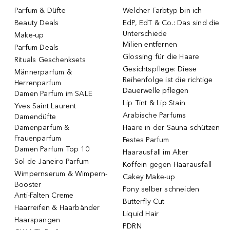
Parfum & Düfte
Welcher Farbtyp bin ich
Beauty Deals
EdP, EdT & Co.: Das sind die
Unterschiede
Make-up
Milien entfernen
Parfum-Deals
Glossing für die Haare
Rituals Geschenksets
Gesichtspflege: Diese
Männerparfum &
Reihenfolge ist die richtige
Herrenparfum
Dauerwelle pflegen
Damen Parfum im SALE
Lip Tint & Lip Stain
Yves Saint Laurent
Arabische Parfums
Damendüfte
Damenparfum &
Haare in der Sauna schützen
Frauenparfum
Festes Parfum
Damen Parfum Top 10
Haarausfall im Alter
Sol de Janeiro Parfum
Koffein gegen Haarausfall
Wimpernserum & Wimpern-
Cakey Make-up
Booster
Pony selber schneiden
Anti-Falten Creme
Butterfly Cut
Haarreifen & Haarbänder
Liquid Hair
Haarspangen
PDRN