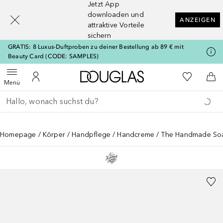
Jetzt App
[navigation.slideout.screenreader]
downloaden und
ANZEIGEN
attraktive Vorteile
sichern
GRATIS: 8 Luxus-Duftproben zu deiner Bestellung ab 89 € mit
Beauty Card (CODE: SAMPLES)
Zur Douglas Startseite
Zu Meiner 
Menü öffnen
Zu Meinem Kundenkonto
Zum
Menü
Gehe zurück
Suche ausführen
Homepage
Körper
Handpflege
Handcreme
The Handmade Soa