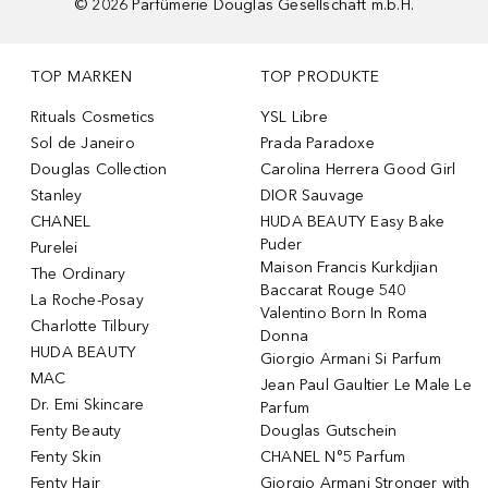
©
2026
Parfümerie Douglas Gesellschaft m.b.H.
TOP MARKEN
TOP PRODUKTE
Rituals Cosmetics
YSL Libre
Sol de Janeiro
Prada Paradoxe
Douglas Collection
Carolina Herrera Good Girl
Stanley
DIOR Sauvage
CHANEL
HUDA BEAUTY Easy Bake
Puder
Purelei
Maison Francis Kurkdjian
The Ordinary
Baccarat Rouge 540
La Roche-Posay
Valentino Born In Roma
Charlotte Tilbury
Donna
HUDA BEAUTY
Giorgio Armani Si Parfum
MAC
Jean Paul Gaultier Le Male Le
Dr. Emi Skincare
Parfum
Fenty Beauty
Douglas Gutschein
Fenty Skin
CHANEL N°5 Parfum
Fenty Hair
Giorgio Armani Stronger with