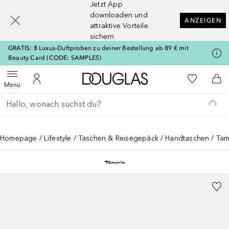
Jetzt App
[navigation.slideout.screenreader]
downloaden und
ANZEIGEN
attraktive Vorteile
sichern
GRATIS: 8 Luxus-Duftproben zu deiner Bestellung ab 89 € mit
Beauty Card (CODE: SAMPLES)
Zur Douglas Startseite
Zu Meiner 
Menü öffnen
Zu Meinem Kundenkonto
Zum
Menü
Gehe zurück
Suche ausführen
Homepage
Lifestyle
Taschen & Reisegepäck
Handtaschen
Tam