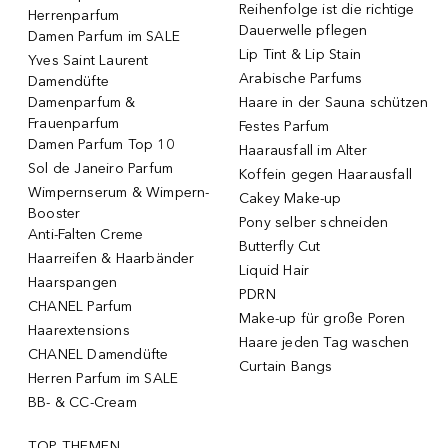
Reihenfolge ist die richtige
Herrenparfum
Dauerwelle pflegen
Damen Parfum im SALE
Lip Tint & Lip Stain
Yves Saint Laurent
Arabische Parfums
Damendüfte
Damenparfum &
Haare in der Sauna schützen
Frauenparfum
Festes Parfum
Damen Parfum Top 10
Haarausfall im Alter
Sol de Janeiro Parfum
Koffein gegen Haarausfall
Wimpernserum & Wimpern-
Cakey Make-up
Booster
Pony selber schneiden
Anti-Falten Creme
Butterfly Cut
Haarreifen & Haarbänder
Liquid Hair
Haarspangen
PDRN
CHANEL Parfum
Make-up für große Poren
Haarextensions
Haare jeden Tag waschen
CHANEL Damendüfte
Curtain Bangs
Herren Parfum im SALE
BB- & CC-Cream
TOP THEMEN