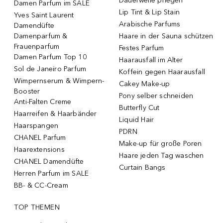
Dauerwelle pflegen
Damen Parfum im SALE
Lip Tint & Lip Stain
Yves Saint Laurent
Arabische Parfums
Damendüfte
Damenparfum &
Haare in der Sauna schützen
Frauenparfum
Festes Parfum
Damen Parfum Top 10
Haarausfall im Alter
Sol de Janeiro Parfum
Koffein gegen Haarausfall
Wimpernserum & Wimpern-
Cakey Make-up
Booster
Pony selber schneiden
Anti-Falten Creme
Butterfly Cut
Haarreifen & Haarbänder
Liquid Hair
Haarspangen
PDRN
CHANEL Parfum
Make-up für große Poren
Haarextensions
Haare jeden Tag waschen
CHANEL Damendüfte
Curtain Bangs
Herren Parfum im SALE
BB- & CC-Cream
TOP THEMEN