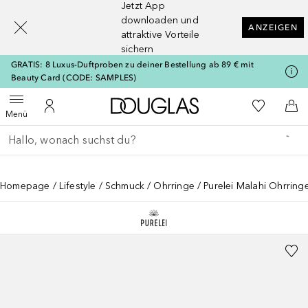
Jetzt App
[navigation.slideout.screenreader]
downloaden und
ANZEIGEN
attraktive Vorteile
sichern
GRATIS: 8 Luxus-Duftproben zu deiner Bestellung ab 89 € mit
Beauty Card (CODE: SAMPLES)
Zur Douglas Startseite
Zu Meiner 
Menü öffnen
Zu Meinem Kundenkonto
Zum
Menü
Gehe zurück
Suche ausführen
Homepage
Lifestyle
Schmuck
Ohrringe
Purelei Malahi Ohrring