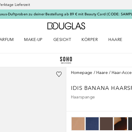
erktage Lieferzeit
uxus-Duftproben zu deiner Bestellung ab 89 € mit Beauty Card (CODE: SAMP
Zur Douglas Startseite
ARFUM
MAKE-UP
GESICHT
KÖRPER
HAARE
ffnen
arfum Menü öffnen
Make-up Menü öffnen
Gesicht Menü öffnen
Körper Menü öffnen
Haare Menü
Homepage
Haare
Haar-Acce
IDIS BANANA HAAR
Haarspange