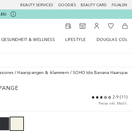
BEAUTY SERVICES
GOODIES
BEAUTY CARD
FILIALEN
LES)
Zu Meiner 
Zum Storefinder
Zu Meinem Kunde
Zum
GESUNDHEIT & WELLNESS
LIFESTYLE
DOUGLAS COLL
 öffnen
Gesundheit & Wellness Menü öffnen
Lifestyle Menü öffnen
Douglas Collecti
ssoires
Haarspangen & -klammern
SOHO Idis Banana Haarspang
SPANGE
2.9
(
11
)
Preise inkl. MwSt.