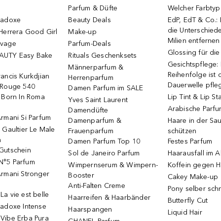
Parfum & Düfte
Welcher Farbtyp 
radoxe
Beauty Deals
EdP, EdT & Co.:
die Unterschied
Herrera Good Girl
Make-up
Milien entfernen
uvage
Parfum-Deals
Glossing für di
AUTY Easy Bake
Rituals Geschenksets
Gesichtspflege:
Männerparfum &
Reihenfolge ist d
ancis Kurkdjian
Herrenparfum
Dauerwelle pfle
 Rouge 540
Damen Parfum im SALE
o Born In Roma
Lip Tint & Lip St
Yves Saint Laurent
Arabische Parf
Damendüfte
rmani Si Parfum
Damenparfum &
Haare in der Sa
 Gaultier Le Male
Frauenparfum
schützen
m
Damen Parfum Top 10
Festes Parfum
Gutschein
Sol de Janeiro Parfum
Haarausfall im A
N°5 Parfum
Wimpernserum & Wimpern-
Koffein gegen H
Armani Stronger
Booster
Cakey Make-up
Anti-Falten Creme
Pony selber sch
a vie est belle
Haarreifen & Haarbänder
Butterfly Cut
radoxe Intense
Haarspangen
Liquid Hair
Vibe Erba Pura