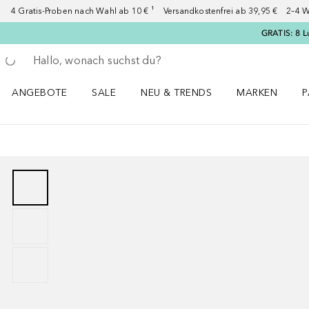
4 Gratis-Proben nach Wahl ab 10 € ¹ Versandkostenfrei ab 39,95 € 2–4 W
GRATIS: 8 L
Gehe zurück
Suche ausführen
ANGEBOTE
SALE
NEU & TRENDS
MARKEN
P
Angebote Menü öffnen
Sale Menü öffnen
NEU & TRENDS Menü öffnen
MARKEN Menü ö
P