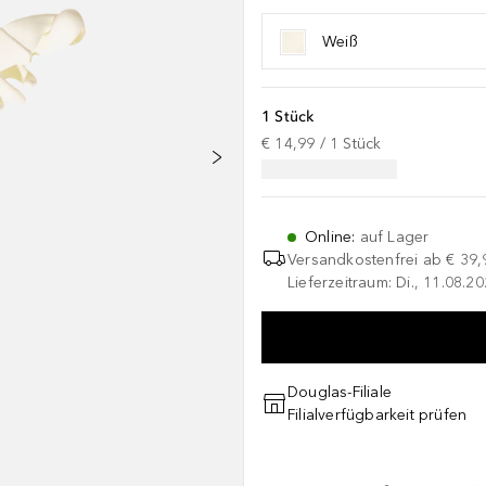
Weiß
1 Stück
€ 14,99
 / 
1
Stück
Online
:
auf Lager
Versandkostenfrei ab
€ 39,
Lieferzeitraum: Di., 11.08.2
Douglas-Filiale
Filialverfügbarkeit prüfen