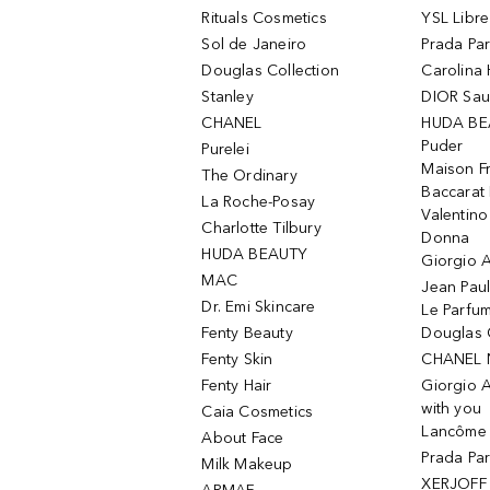
Rituals Cosmetics
YSL Libre
Sol de Janeiro
Prada Pa
Douglas Collection
Carolina 
Stanley
DIOR Sa
CHANEL
HUDA BE
Puder
Purelei
Maison Fr
The Ordinary
Baccarat
La Roche-Posay
Valentin
Charlotte Tilbury
Donna
HUDA BEAUTY
Giorgio A
MAC
Jean Paul
Dr. Emi Skincare
Le Parfu
Fenty Beauty
Douglas 
Fenty Skin
CHANEL 
Fenty Hair
Giorgio 
with you
Caia Cosmetics
Lancôme L
About Face
Prada Pa
Milk Makeup
XERJOFF 