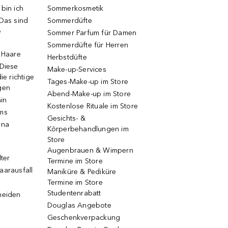
bin ich
Sommerkosmetik
 Das sind
Sommerdüfte
e
Sommer Parfum für Damen
Sommerdüfte für Herren
e Haare
Herbstdüfte
 Diese
Make-up-Services
ie richtige
Tages-Make-up im Store
gen
Abend-Make-up im Store
ain
Kostenlose Rituale im Store
ums
Gesichts- &
una
Körperbehandlungen im
Store
Augenbrauen & Wimpern
lter
Termine im Store
aarausfall
Maniküre & Pediküre
Termine im Store
Studentenrabatt
neiden
Douglas Angebote
Geschenkverpackung