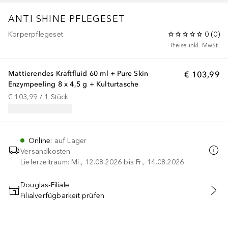
ANTI SHINE PFLEGESET
Körperpflegeset
0
(
0
)
Preise inkl. MwSt.
Mattierendes Kraftfluid 60 ml + Pure Skin
€ 103,99
Enzympeeling 8 x 4,5 g + Kulturtasche
€ 103,99
 / 
1
Stück
Online
:
auf Lager
Versandkosten
Lieferzeitraum: Mi., 12.08.2026 bis Fr., 14.08.2026
Douglas-Filiale
Filialverfügbarkeit prüfen
IN DEN WARENKORB