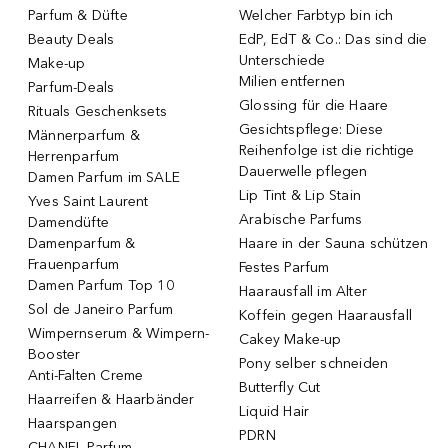
Parfum & Düfte
Welcher Farbtyp bin ich
Beauty Deals
EdP, EdT & Co.: Das sind die
Unterschiede
Make-up
Milien entfernen
Parfum-Deals
Glossing für die Haare
Rituals Geschenksets
Gesichtspflege: Diese
Männerparfum &
Reihenfolge ist die richtige
Herrenparfum
Dauerwelle pflegen
Damen Parfum im SALE
Lip Tint & Lip Stain
Yves Saint Laurent
Arabische Parfums
Damendüfte
Damenparfum &
Haare in der Sauna schützen
Frauenparfum
Festes Parfum
Damen Parfum Top 10
Haarausfall im Alter
Sol de Janeiro Parfum
Koffein gegen Haarausfall
Wimpernserum & Wimpern-
Cakey Make-up
Booster
Pony selber schneiden
Anti-Falten Creme
Butterfly Cut
Haarreifen & Haarbänder
Liquid Hair
Haarspangen
PDRN
CHANEL Parfum