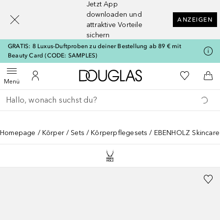
Jetzt App
[navigation.slideout.screenreader]
downloaden und
ANZEIGEN
attraktive Vorteile
sichern
GRATIS: 8 Luxus-Duftproben zu deiner Bestellung ab 89 € mit
Beauty Card (CODE: SAMPLES)
Zur Douglas Startseite
Zu Meiner 
Menü öffnen
Zu Meinem Kundenkonto
Zum
Menü
Gehe zurück
Suche ausführen
Homepage
Körper
Sets
Körperpflegesets
EBENHOLZ Skincare 