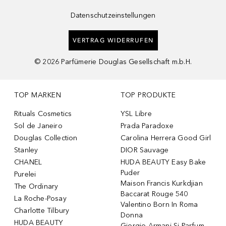
Datenschutzeinstellungen
VERTRAG WIDERRUFEN
©
2026
Parfümerie Douglas Gesellschaft m.b.H.
TOP MARKEN
TOP PRODUKTE
Rituals Cosmetics
YSL Libre
Sol de Janeiro
Prada Paradoxe
Douglas Collection
Carolina Herrera Good Girl
Stanley
DIOR Sauvage
CHANEL
HUDA BEAUTY Easy Bake
Puder
Purelei
Maison Francis Kurkdjian
The Ordinary
Baccarat Rouge 540
La Roche-Posay
Valentino Born In Roma
Charlotte Tilbury
Donna
HUDA BEAUTY
Giorgio Armani Si Parfum