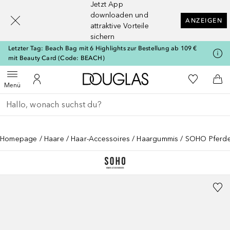
Jetzt App
[navigation.slideout.screenreader]
downloaden und
ANZEIGEN
attraktive Vorteile
sichern
Letzter Tag: Beach Bag mit 6 Highlights zur Bestellung ab 109 €
mit Beauty Card (Code: BEACH)
Zur Douglas Startseite
Zu Meiner 
Menü öffnen
Zu Meinem Kundenkonto
Zum
Menü
Gehe zurück
Suche ausführen
Homepage
Haare
Haar-Accessoires
Haargummis
SOHO Pferde