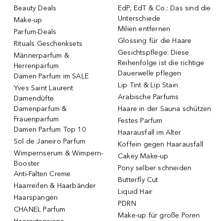
Beauty Deals
EdP, EdT & Co.: Das sind die
Unterschiede
Make-up
Milien entfernen
Parfum-Deals
Glossing für die Haare
Rituals Geschenksets
Gesichtspflege: Diese
Männerparfum &
Reihenfolge ist die richtige
Herrenparfum
Dauerwelle pflegen
Damen Parfum im SALE
Lip Tint & Lip Stain
Yves Saint Laurent
Arabische Parfums
Damendüfte
Damenparfum &
Haare in der Sauna schützen
Frauenparfum
Festes Parfum
Damen Parfum Top 10
Haarausfall im Alter
Sol de Janeiro Parfum
Koffein gegen Haarausfall
Wimpernserum & Wimpern-
Cakey Make-up
Booster
Pony selber schneiden
Anti-Falten Creme
Butterfly Cut
Haarreifen & Haarbänder
Liquid Hair
Haarspangen
PDRN
CHANEL Parfum
Make-up für große Poren