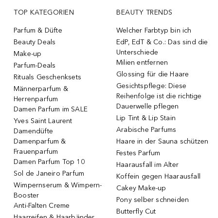
TOP KATEGORIEN
BEAUTY TRENDS
Parfum & Düfte
Welcher Farbtyp bin ich
Beauty Deals
EdP, EdT & Co.: Das sind die
Unterschiede
Make-up
Milien entfernen
Parfum-Deals
Glossing für die Haare
Rituals Geschenksets
Gesichtspflege: Diese
Männerparfum &
Reihenfolge ist die richtige
Herrenparfum
Dauerwelle pflegen
Damen Parfum im SALE
Lip Tint & Lip Stain
Yves Saint Laurent
Arabische Parfums
Damendüfte
Damenparfum &
Haare in der Sauna schützen
Frauenparfum
Festes Parfum
Damen Parfum Top 10
Haarausfall im Alter
Sol de Janeiro Parfum
Koffein gegen Haarausfall
Wimpernserum & Wimpern-
Cakey Make-up
Booster
Pony selber schneiden
Anti-Falten Creme
Butterfly Cut
Haarreifen & Haarbänder