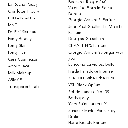
Baccarat Rouge 540
La Roche-Posay
Valentino Born In Roma
Charlotte Tilbury
Donna
HUDA BEAUTY
Giorgio Armani Si Parfum
MAC
Jean Paul Gaultier Le Male Le
Dr. Emi Skincare
Parfum
Fenty Beauty
Douglas Gutschein
Fenty Skin
CHANEL N°5 Parfum
Fenty Hair
Giorgio Armani Stronger with
you
Caia Cosmetics
Lancôme La vie est belle
About Face
Prada Paradoxe Intense
Milk Makeup
XERJOFF Vibe Erba Pura
ARMAF
YSL Black Opium
Transparent Lab
Sol de Janeiro No. 59
Bodyspray
Yves Saint Laurent Y
Summer Mink - Parfum by
Drake
Huda Beauty Parfum