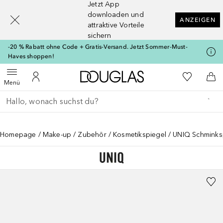
Jetzt App
[navigation.slideout.screenreader]
downloaden und
ANZEIGEN
attraktive Vorteile
sichern
-20 % Rabatt ohne Code + Gratis-Versand. Jetzt Sommer-Must-
Haves shoppen!
Zur Douglas Startseite
Zu Meiner 
Menü öffnen
Zu Meinem Kundenkonto
Zum
Menü
Gehe zurück
Suche ausführen
Homepage
Make-up
Zubehör
Kosmetikspiegel
UNIQ Schminksp