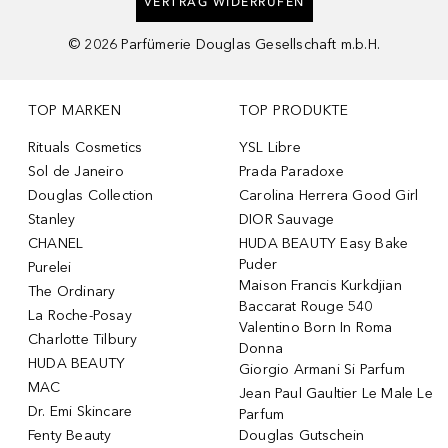
VERTRAG WIDERRUFEN
©
2026
Parfümerie Douglas Gesellschaft m.b.H.
TOP MARKEN
TOP PRODUKTE
Rituals Cosmetics
YSL Libre
Sol de Janeiro
Prada Paradoxe
Douglas Collection
Carolina Herrera Good Girl
Stanley
DIOR Sauvage
CHANEL
HUDA BEAUTY Easy Bake
Puder
Purelei
Maison Francis Kurkdjian
The Ordinary
Baccarat Rouge 540
La Roche-Posay
Valentino Born In Roma
Charlotte Tilbury
Donna
HUDA BEAUTY
Giorgio Armani Si Parfum
MAC
Jean Paul Gaultier Le Male Le
Dr. Emi Skincare
Parfum
Fenty Beauty
Douglas Gutschein