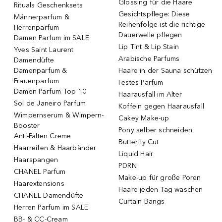
Glossing für die Haare
Rituals Geschenksets
Gesichtspflege: Diese
Männerparfum &
Reihenfolge ist die richtige
Herrenparfum
Dauerwelle pflegen
Damen Parfum im SALE
Lip Tint & Lip Stain
Yves Saint Laurent
Arabische Parfums
Damendüfte
Damenparfum &
Haare in der Sauna schützen
Frauenparfum
Festes Parfum
Damen Parfum Top 10
Haarausfall im Alter
Sol de Janeiro Parfum
Koffein gegen Haarausfall
Wimpernserum & Wimpern-
Cakey Make-up
Booster
Pony selber schneiden
Anti-Falten Creme
Butterfly Cut
Haarreifen & Haarbänder
Liquid Hair
Haarspangen
PDRN
CHANEL Parfum
Make-up für große Poren
Haarextensions
Haare jeden Tag waschen
CHANEL Damendüfte
Curtain Bangs
Herren Parfum im SALE
BB- & CC-Cream