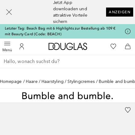
Jetzt App
[navigation.slideout.screenreader]
downloaden und
ANZEIGEN
attraktive Vorteile
sichern
Letzter Tag: Beach Bag mit 6 Highlights zur Bestellung ab 109 €
mit Beauty Card (Code: BEACH)
Zur Douglas Startseite
Zu Meiner 
Menü öffnen
Zu Meinem Kundenkonto
Zum
Menü
Gehe zurück
Suche ausführen
Homepage
Haare
Haarstyling
Stylingcremes
Bumble and bumble