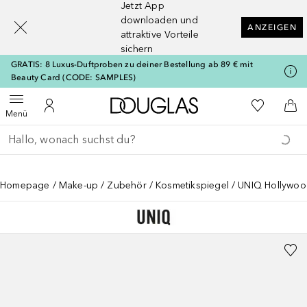
Jetzt App
[navigation.slideout.screenreader]
downloaden und
ANZEIGEN
attraktive Vorteile
sichern
GRATIS: 8 Luxus-Duftproben zu deiner Bestellung ab 89 € mit
Beauty Card (CODE: SAMPLES)
Zur Douglas Startseite
Zu Meiner 
Menü öffnen
Zu Meinem Kundenkonto
Zum
Menü
Gehe zurück
Suche ausführen
Homepage
Make-up
Zubehör
Kosmetikspiegel
UNIQ Hollywood