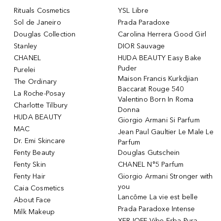
Rituals Cosmetics
YSL Libre
Sol de Janeiro
Prada Paradoxe
Douglas Collection
Carolina Herrera Good Girl
Stanley
DIOR Sauvage
CHANEL
HUDA BEAUTY Easy Bake
Puder
Purelei
Maison Francis Kurkdjian
The Ordinary
Baccarat Rouge 540
La Roche-Posay
Valentino Born In Roma
Charlotte Tilbury
Donna
HUDA BEAUTY
Giorgio Armani Si Parfum
MAC
Jean Paul Gaultier Le Male Le
Dr. Emi Skincare
Parfum
Fenty Beauty
Douglas Gutschein
Fenty Skin
CHANEL N°5 Parfum
Fenty Hair
Giorgio Armani Stronger with
you
Caia Cosmetics
Lancôme La vie est belle
About Face
Prada Paradoxe Intense
Milk Makeup
XERJOFF Vibe Erba Pura