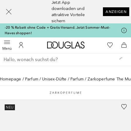
Jetzt App
[navigation.slideout.screenreader]
downloaden und
ANZEIGEN
attraktive Vorteile
sichern
-20 % Rabatt ohne Code + Gratis-Versand. Jetzt Sommer-Must-
Haves shoppen!
Zur Douglas Startseite
Zu Meiner 
Menü öffnen
Zu Meinem Kundenkonto
Zum
Menü
Gehe zurück
Suche ausführen
Homepage
Parfum
Unisex-Düfte
Parfum
Zarkoperfume The Mu
NEU