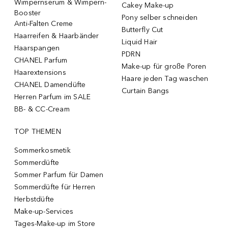
Wimpernserum & Wimpern-
Cakey Make-up
Booster
Pony selber schneiden
Anti-Falten Creme
Butterfly Cut
Haarreifen & Haarbänder
Liquid Hair
Haarspangen
PDRN
CHANEL Parfum
Make-up für große Poren
Haarextensions
Haare jeden Tag waschen
CHANEL Damendüfte
Curtain Bangs
Herren Parfum im SALE
BB- & CC-Cream
TOP THEMEN
Sommerkosmetik
Sommerdüfte
Sommer Parfum für Damen
Sommerdüfte für Herren
Herbstdüfte
Make-up-Services
Tages-Make-up im Store