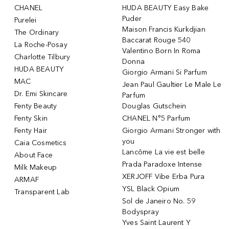
CHANEL
HUDA BEAUTY Easy Bake
Puder
Purelei
Maison Francis Kurkdjian
The Ordinary
Baccarat Rouge 540
La Roche-Posay
Valentino Born In Roma
Charlotte Tilbury
Donna
HUDA BEAUTY
Giorgio Armani Si Parfum
MAC
Jean Paul Gaultier Le Male Le
Dr. Emi Skincare
Parfum
Fenty Beauty
Douglas Gutschein
Fenty Skin
CHANEL N°5 Parfum
Fenty Hair
Giorgio Armani Stronger with
you
Caia Cosmetics
Lancôme La vie est belle
About Face
Prada Paradoxe Intense
Milk Makeup
XERJOFF Vibe Erba Pura
ARMAF
YSL Black Opium
Transparent Lab
Sol de Janeiro No. 59
Bodyspray
Yves Saint Laurent Y