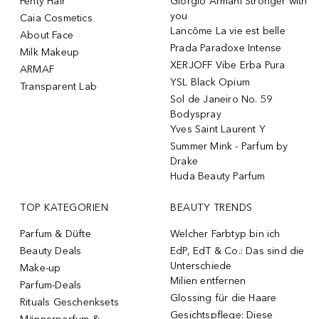
Fenty Hair
Giorgio Armani Stronger with
you
Caia Cosmetics
Lancôme La vie est belle
About Face
Prada Paradoxe Intense
Milk Makeup
XERJOFF Vibe Erba Pura
ARMAF
YSL Black Opium
Transparent Lab
Sol de Janeiro No. 59
Bodyspray
Yves Saint Laurent Y
Summer Mink - Parfum by
Drake
Huda Beauty Parfum
TOP KATEGORIEN
BEAUTY TRENDS
Parfum & Düfte
Welcher Farbtyp bin ich
Beauty Deals
EdP, EdT & Co.: Das sind die
Unterschiede
Make-up
Milien entfernen
Parfum-Deals
Glossing für die Haare
Rituals Geschenksets
Gesichtspflege: Diese