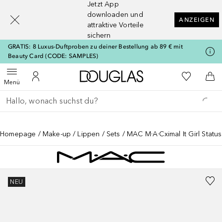
Jetzt App
[navigation.slideout.screenreader]
downloaden und
ANZEIGEN
attraktive Vorteile
sichern
GRATIS: 8 Luxus-Duftproben zu deiner Bestellung ab 89 € mit
Beauty Card (CODE: SAMPLES)
Zur Douglas Startseite
Zu Meiner 
Menü öffnen
Zu Meinem Kundenkonto
Zum
Menü
Gehe zurück
Suche ausführen
Homepage
Make-up
Lippen
Sets
MAC M·A·Cximal It Girl Status
NEU