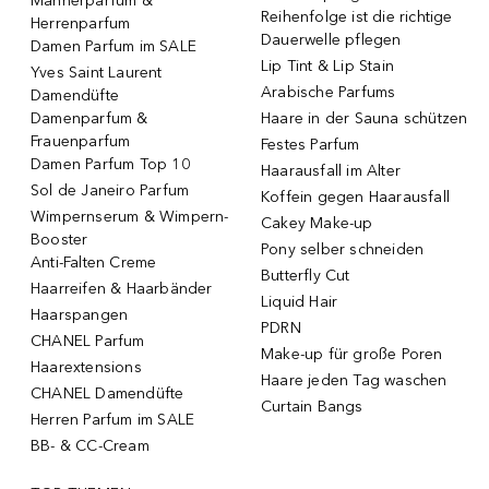
Männerparfum &
Reihenfolge ist die richtige
Herrenparfum
Dauerwelle pflegen
Damen Parfum im SALE
Lip Tint & Lip Stain
Yves Saint Laurent
Arabische Parfums
Damendüfte
Damenparfum &
Haare in der Sauna schützen
Frauenparfum
Festes Parfum
Damen Parfum Top 10
Haarausfall im Alter
Sol de Janeiro Parfum
Koffein gegen Haarausfall
Wimpernserum & Wimpern-
Cakey Make-up
Booster
Pony selber schneiden
Anti-Falten Creme
Butterfly Cut
Haarreifen & Haarbänder
Liquid Hair
Haarspangen
PDRN
CHANEL Parfum
Make-up für große Poren
Haarextensions
Haare jeden Tag waschen
CHANEL Damendüfte
Curtain Bangs
Herren Parfum im SALE
BB- & CC-Cream