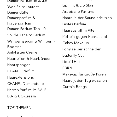
Damen Parfum im SALE
Lip Tint & Lip Stain
Yves Saint Laurent
Arabische Parfums
Damendüfte
Damenparfum &
Haare in der Sauna schützen
Frauenparfum
Festes Parfum
Damen Parfum Top 10
Haarausfall im Alter
Sol de Janeiro Parfum
Koffein gegen Haarausfall
Wimpernserum & Wimpern-
Cakey Make-up
Booster
Pony selber schneiden
Anti-Falten Creme
Butterfly Cut
Haarreifen & Haarbänder
Liquid Hair
Haarspangen
PDRN
CHANEL Parfum
Make-up für große Poren
Haarextensions
Haare jeden Tag waschen
CHANEL Damendüfte
Curtain Bangs
Herren Parfum im SALE
BB- & CC-Cream
TOP THEMEN