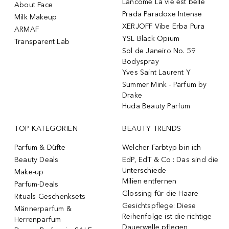
Lancôme La vie est belle
About Face
Prada Paradoxe Intense
Milk Makeup
XERJOFF Vibe Erba Pura
ARMAF
YSL Black Opium
Transparent Lab
Sol de Janeiro No. 59
Bodyspray
Yves Saint Laurent Y
Summer Mink - Parfum by
Drake
Huda Beauty Parfum
TOP KATEGORIEN
BEAUTY TRENDS
Parfum & Düfte
Welcher Farbtyp bin ich
Beauty Deals
EdP, EdT & Co.: Das sind die
Unterschiede
Make-up
Milien entfernen
Parfum-Deals
Glossing für die Haare
Rituals Geschenksets
Gesichtspflege: Diese
Männerparfum &
Reihenfolge ist die richtige
Herrenparfum
Dauerwelle pflegen