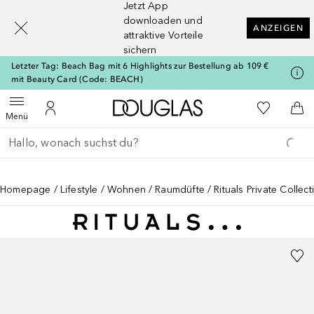
Jetzt App
[navigation.slideout.screenreader]
downloaden und
ANZEIGEN
attraktive Vorteile
sichern
Letzter Tag: Beach Bag mit 6 Highlights zur Bestellung ab 109 €
mit Beauty Card (Code: BEACH)
Zur Douglas Startseite
Zu Meiner 
Menü öffnen
Zu Meinem Kundenkonto
Zum
Menü
Gehe zurück
Suche ausführen
Homepage
Lifestyle
Wohnen
Raumdüfte
Rituals Private Collec