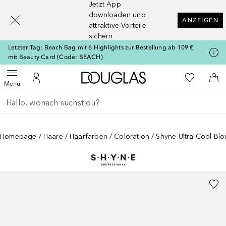
Jetzt App
[navigation.slideout.screenreader]
downloaden und
ANZEIGEN
attraktive Vorteile
sichern
Letzter Tag: Beach Bag mit 6 Highlights zur Bestellung ab 109 €
mit Beauty Card (Code: BEACH)
Zur Douglas Startseite
Zu Meiner 
Menü öffnen
Zu Meinem Kundenkonto
Zum
Menü
Gehe zurück
Suche ausführen
Homepage
Haare
Haarfarben
Coloration
Shyne Ultra Cool Bl