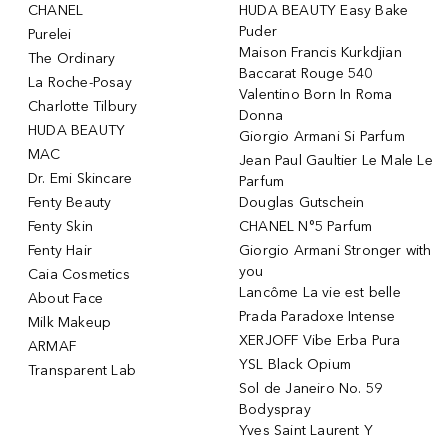
CHANEL
HUDA BEAUTY Easy Bake
Puder
Purelei
Maison Francis Kurkdjian
The Ordinary
Baccarat Rouge 540
La Roche-Posay
Valentino Born In Roma
Charlotte Tilbury
Donna
HUDA BEAUTY
Giorgio Armani Si Parfum
MAC
Jean Paul Gaultier Le Male Le
Dr. Emi Skincare
Parfum
Fenty Beauty
Douglas Gutschein
Fenty Skin
CHANEL N°5 Parfum
Fenty Hair
Giorgio Armani Stronger with
you
Caia Cosmetics
Lancôme La vie est belle
About Face
Prada Paradoxe Intense
Milk Makeup
XERJOFF Vibe Erba Pura
ARMAF
YSL Black Opium
Transparent Lab
Sol de Janeiro No. 59
Bodyspray
Yves Saint Laurent Y