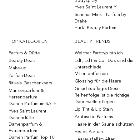
Bodyspray
Yves Saint Laurent Y
Summer Mink - Parfum by
Drake
Huda Beauty Parfum
TOP KATEGORIEN
BEAUTY TRENDS
Parfum & Düfte
Welcher Farbtyp bin ich
Beauty Deals
EdP, EdT & Co.: Das sind die
Unterschiede
Make-up
Milien entfernen
Parfum-Deals
Glossing für die Haare
Rituals Geschenksets
Gesichtspflege: Diese
Männerparfum &
Reihenfolge ist die richtige
Herrenparfum
Dauerwelle pflegen
Damen Parfum im SALE
Lip Tint & Lip Stain
Yves Saint Laurent
Arabische Parfums
Damendüfte
Damenparfum &
Haare in der Sauna schützen
Frauenparfum
Festes Parfum
Damen Parfum Top 10
Haarausfall im Alter