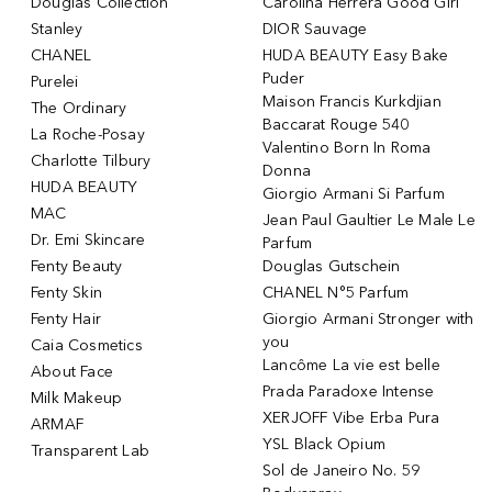
Douglas Collection
Carolina Herrera Good Girl
Stanley
DIOR Sauvage
CHANEL
HUDA BEAUTY Easy Bake
Puder
Purelei
Maison Francis Kurkdjian
The Ordinary
Baccarat Rouge 540
La Roche-Posay
Valentino Born In Roma
Charlotte Tilbury
Donna
HUDA BEAUTY
Giorgio Armani Si Parfum
MAC
Jean Paul Gaultier Le Male Le
Dr. Emi Skincare
Parfum
Fenty Beauty
Douglas Gutschein
Fenty Skin
CHANEL N°5 Parfum
Fenty Hair
Giorgio Armani Stronger with
you
Caia Cosmetics
Lancôme La vie est belle
About Face
Prada Paradoxe Intense
Milk Makeup
XERJOFF Vibe Erba Pura
ARMAF
YSL Black Opium
Transparent Lab
Sol de Janeiro No. 59