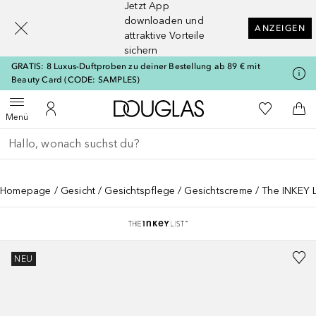
Jetzt App
[navigation.slideout.screenreader]
downloaden und
ANZEIGEN
attraktive Vorteile
sichern
GRATIS: 8 Luxus-Duftproben zu deiner Bestellung ab 89 € mit
Beauty Card (CODE: SAMPLES)
Zur Douglas Startseite
Zu Meiner 
Menü öffnen
Zu Meinem Kundenkonto
Zum
Menü
Gehe zurück
Suche ausführen
Homepage
Gesicht
Gesichtspflege
Gesichtscreme
The INKEY L
NEU