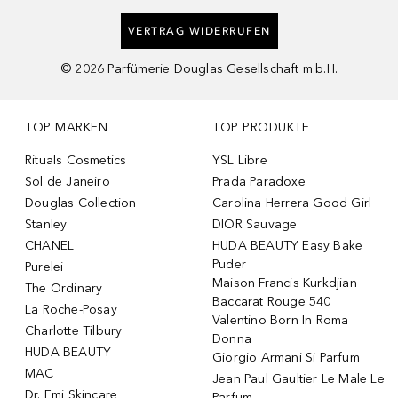
VERTRAG WIDERRUFEN
©
2026
Parfümerie Douglas Gesellschaft m.b.H.
TOP MARKEN
TOP PRODUKTE
Rituals Cosmetics
YSL Libre
Sol de Janeiro
Prada Paradoxe
Douglas Collection
Carolina Herrera Good Girl
Stanley
DIOR Sauvage
CHANEL
HUDA BEAUTY Easy Bake
Puder
Purelei
Maison Francis Kurkdjian
The Ordinary
Baccarat Rouge 540
La Roche-Posay
Valentino Born In Roma
Charlotte Tilbury
Donna
HUDA BEAUTY
Giorgio Armani Si Parfum
MAC
Jean Paul Gaultier Le Male Le
Dr. Emi Skincare
Parfum