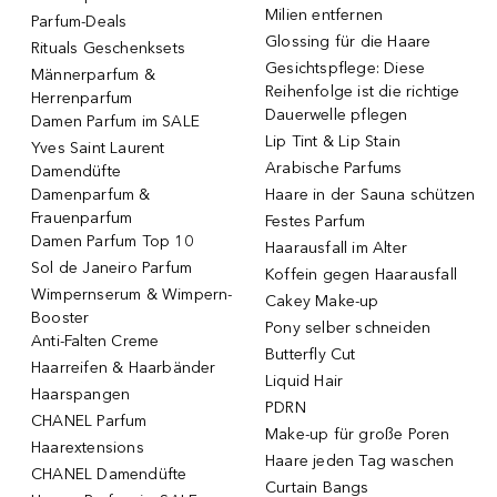
Milien entfernen
Parfum-Deals
Glossing für die Haare
Rituals Geschenksets
Gesichtspflege: Diese
Männerparfum &
Reihenfolge ist die richtige
Herrenparfum
Dauerwelle pflegen
Damen Parfum im SALE
Lip Tint & Lip Stain
Yves Saint Laurent
Arabische Parfums
Damendüfte
Damenparfum &
Haare in der Sauna schützen
Frauenparfum
Festes Parfum
Damen Parfum Top 10
Haarausfall im Alter
Sol de Janeiro Parfum
Koffein gegen Haarausfall
Wimpernserum & Wimpern-
Cakey Make-up
Booster
Pony selber schneiden
Anti-Falten Creme
Butterfly Cut
Haarreifen & Haarbänder
Liquid Hair
Haarspangen
PDRN
CHANEL Parfum
Make-up für große Poren
Haarextensions
Haare jeden Tag waschen
CHANEL Damendüfte
Curtain Bangs