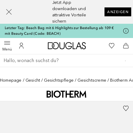
Jetzt App
[navigation.slideout.screenreader]
downloaden und
ANZEIGEN
attraktive Vorteile
sichern
Letzter Tag: Beach Bag mit 6 Highlights zur Bestellung ab 109 €
mit Beauty Card (Code: BEACH)
Zur Douglas Startseite
Zu Meiner 
Menü öffnen
Zu Meinem Kundenkonto
Zum
Menü
Gehe zurück
Suche ausführen
Homepage
Gesicht
Gesichtspflege
Gesichtscreme
Biotherm A