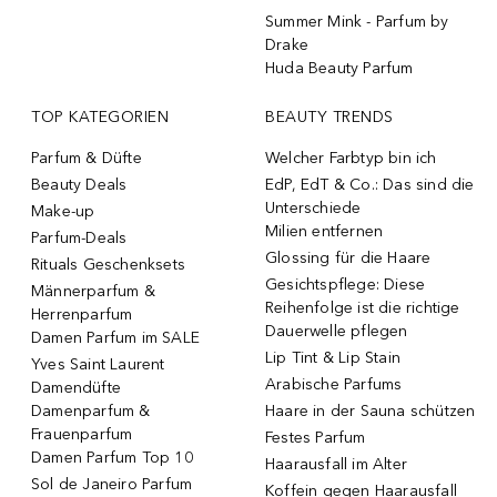
Summer Mink - Parfum by
Drake
Huda Beauty Parfum
TOP KATEGORIEN
BEAUTY TRENDS
Parfum & Düfte
Welcher Farbtyp bin ich
Beauty Deals
EdP, EdT & Co.: Das sind die
Unterschiede
Make-up
Milien entfernen
Parfum-Deals
Glossing für die Haare
Rituals Geschenksets
Gesichtspflege: Diese
Männerparfum &
Reihenfolge ist die richtige
Herrenparfum
Dauerwelle pflegen
Damen Parfum im SALE
Lip Tint & Lip Stain
Yves Saint Laurent
Arabische Parfums
Damendüfte
Damenparfum &
Haare in der Sauna schützen
Frauenparfum
Festes Parfum
Damen Parfum Top 10
Haarausfall im Alter
Sol de Janeiro Parfum
Koffein gegen Haarausfall