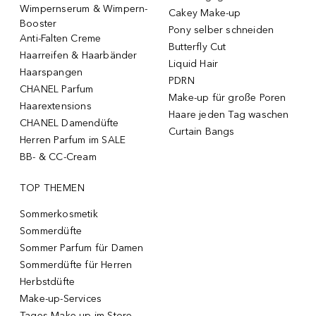
Wimpernserum & Wimpern-
Cakey Make-up
Booster
Pony selber schneiden
Anti-Falten Creme
Butterfly Cut
Haarreifen & Haarbänder
Liquid Hair
Haarspangen
PDRN
CHANEL Parfum
Make-up für große Poren
Haarextensions
Haare jeden Tag waschen
CHANEL Damendüfte
Curtain Bangs
Herren Parfum im SALE
BB- & CC-Cream
TOP THEMEN
Sommerkosmetik
Sommerdüfte
Sommer Parfum für Damen
Sommerdüfte für Herren
Herbstdüfte
Make-up-Services
Tages-Make-up im Store