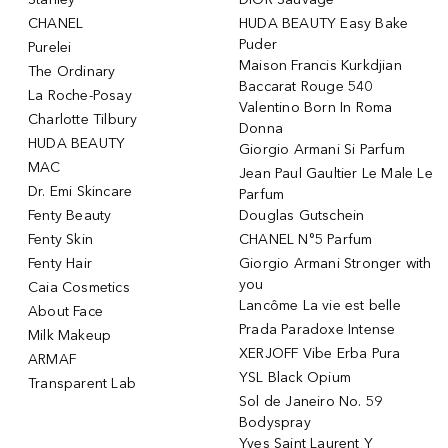
CHANEL
HUDA BEAUTY Easy Bake
Puder
Purelei
Maison Francis Kurkdjian
The Ordinary
Baccarat Rouge 540
La Roche-Posay
Valentino Born In Roma
Charlotte Tilbury
Donna
HUDA BEAUTY
Giorgio Armani Si Parfum
MAC
Jean Paul Gaultier Le Male Le
Dr. Emi Skincare
Parfum
Fenty Beauty
Douglas Gutschein
Fenty Skin
CHANEL N°5 Parfum
Fenty Hair
Giorgio Armani Stronger with
you
Caia Cosmetics
Lancôme La vie est belle
About Face
Prada Paradoxe Intense
Milk Makeup
XERJOFF Vibe Erba Pura
ARMAF
YSL Black Opium
Transparent Lab
Sol de Janeiro No. 59
Bodyspray
Yves Saint Laurent Y