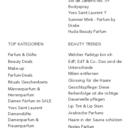
Sol de Janeiro No. 59
Bodyspray
Yves Saint Laurent Y
Summer Mink - Parfum by
Drake
Huda Beauty Parfum
TOP KATEGORIEN
BEAUTY TRENDS
Parfum & Düfte
Welcher Farbtyp bin ich
Beauty Deals
EdP, EdT & Co.: Das sind die
Unterschiede
Make-up
Milien entfernen
Parfum-Deals
Glossing für die Haare
Rituals Geschenksets
Gesichtspflege: Diese
Männerparfum &
Reihenfolge ist die richtige
Herrenparfum
Dauerwelle pflegen
Damen Parfum im SALE
Lip Tint & Lip Stain
Yves Saint Laurent
Arabische Parfums
Damendüfte
Damenparfum &
Haare in der Sauna schützen
Frauenparfum
Festes Parfum