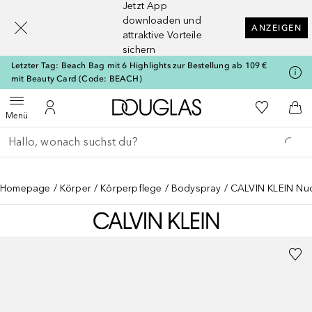
Jetzt App
[navigation.slideout.screenreader]
downloaden und
ANZEIGEN
attraktive Vorteile
sichern
Letzter Tag: Beach Bag mit 6 Highlights zur Bestellung ab 109 €
mit Beauty Card (Code: BEACH)
Zur Douglas Startseite
Zu Meiner 
Menü öffnen
Zu Meinem Kundenkonto
Zum
Menü
Gehe zurück
Suche ausführen
Homepage
Körper
Körperpflege
Bodyspray
CALVIN KLEIN Nud