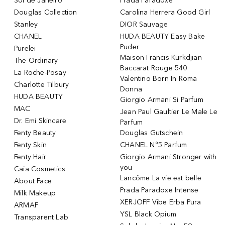
Sol de Janeiro
Prada Paradoxe
Douglas Collection
Carolina Herrera Good Girl
Stanley
DIOR Sauvage
CHANEL
HUDA BEAUTY Easy Bake
Puder
Purelei
Maison Francis Kurkdjian
The Ordinary
Baccarat Rouge 540
La Roche-Posay
Valentino Born In Roma
Charlotte Tilbury
Donna
HUDA BEAUTY
Giorgio Armani Si Parfum
MAC
Jean Paul Gaultier Le Male Le
Dr. Emi Skincare
Parfum
Fenty Beauty
Douglas Gutschein
Fenty Skin
CHANEL N°5 Parfum
Fenty Hair
Giorgio Armani Stronger with
you
Caia Cosmetics
Lancôme La vie est belle
About Face
Prada Paradoxe Intense
Milk Makeup
XERJOFF Vibe Erba Pura
ARMAF
YSL Black Opium
Transparent Lab