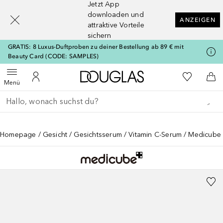
Jetzt App
[navigation.slideout.screenreader]
downloaden und
ANZEIGEN
attraktive Vorteile
sichern
GRATIS: 8 Luxus-Duftproben zu deiner Bestellung ab 89 € mit
Beauty Card (CODE: SAMPLES)
Zur Douglas Startseite
Zu Meiner 
Menü öffnen
Zu Meinem Kundenkonto
Zum
Menü
Gehe zurück
Suche ausführen
Homepage
Gesicht
Gesichtsserum
Vitamin C-Serum
Medicube 