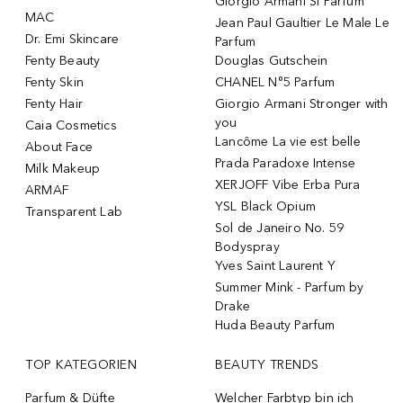
Giorgio Armani Si Parfum
MAC
Jean Paul Gaultier Le Male Le
Dr. Emi Skincare
Parfum
Fenty Beauty
Douglas Gutschein
Fenty Skin
CHANEL N°5 Parfum
Fenty Hair
Giorgio Armani Stronger with
you
Caia Cosmetics
Lancôme La vie est belle
About Face
Prada Paradoxe Intense
Milk Makeup
XERJOFF Vibe Erba Pura
ARMAF
YSL Black Opium
Transparent Lab
Sol de Janeiro No. 59
Bodyspray
Yves Saint Laurent Y
Summer Mink - Parfum by
Drake
Huda Beauty Parfum
TOP KATEGORIEN
BEAUTY TRENDS
Parfum & Düfte
Welcher Farbtyp bin ich