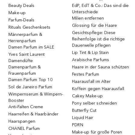
Beauty Deals
EdP, EdT & Co.: Das sind die
Unterschiede
Make-up
Milien entfernen
Parfum-Deals
Glossing für die Haare
Rituals Geschenksets
Gesichtspflege: Diese
Männerparfum &
Reihenfolge ist die richtige
Herrenparfum
Dauerwelle pflegen
Damen Parfum im SALE
Lip Tint & Lip Stain
Yves Saint Laurent
Arabische Parfums
Damendüfte
Damenparfum &
Haare in der Sauna schützen
Frauenparfum
Festes Parfum
Damen Parfum Top 10
Haarausfall im Alter
Sol de Janeiro Parfum
Koffein gegen Haarausfall
Wimpernserum & Wimpern-
Cakey Make-up
Booster
Pony selber schneiden
Anti-Falten Creme
Butterfly Cut
Haarreifen & Haarbänder
Liquid Hair
Haarspangen
PDRN
CHANEL Parfum
Make-up für große Poren