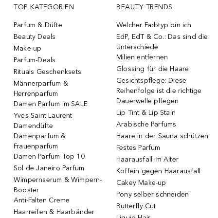
TOP KATEGORIEN
BEAUTY TRENDS
Parfum & Düfte
Welcher Farbtyp bin ich
Beauty Deals
EdP, EdT & Co.: Das sind die
Unterschiede
Make-up
Milien entfernen
Parfum-Deals
Glossing für die Haare
Rituals Geschenksets
Gesichtspflege: Diese
Männerparfum &
Reihenfolge ist die richtige
Herrenparfum
Dauerwelle pflegen
Damen Parfum im SALE
Lip Tint & Lip Stain
Yves Saint Laurent
Arabische Parfums
Damendüfte
Damenparfum &
Haare in der Sauna schützen
Frauenparfum
Festes Parfum
Damen Parfum Top 10
Haarausfall im Alter
Sol de Janeiro Parfum
Koffein gegen Haarausfall
Wimpernserum & Wimpern-
Cakey Make-up
Booster
Pony selber schneiden
Anti-Falten Creme
Butterfly Cut
Haarreifen & Haarbänder
Liquid Hair