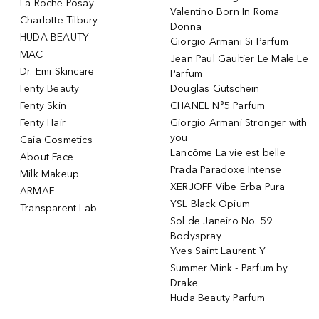
La Roche-Posay
Valentino Born In Roma
Charlotte Tilbury
Donna
HUDA BEAUTY
Giorgio Armani Si Parfum
MAC
Jean Paul Gaultier Le Male Le
Dr. Emi Skincare
Parfum
Fenty Beauty
Douglas Gutschein
Fenty Skin
CHANEL N°5 Parfum
Fenty Hair
Giorgio Armani Stronger with
you
Caia Cosmetics
Lancôme La vie est belle
About Face
Prada Paradoxe Intense
Milk Makeup
XERJOFF Vibe Erba Pura
ARMAF
YSL Black Opium
Transparent Lab
Sol de Janeiro No. 59
Bodyspray
Yves Saint Laurent Y
Summer Mink - Parfum by
Drake
Huda Beauty Parfum