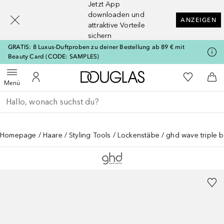
Jetzt App
[navigation.slideout.screenreader]
downloaden und
ANZEIGEN
attraktive Vorteile
sichern
GRATIS: 8 Luxus-Duftproben zu deiner Bestellung ab 89 € mit
Beauty Card (CODE: SAMPLES)
Zur Douglas Startseite
Zu Meiner 
Menü öffnen
Zu Meinem Kundenkonto
Zum
Menü
Gehe zurück
Suche ausführen
Homepage
Haare
Styling Tools
Lockenstäbe
ghd wave triple b