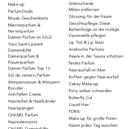
Unterschiede
Make-up
Milien entfernen
Parfum-Deals
Glossing für die Haare
Rituals Geschenksets
Gesichtspflege: Diese
Männerparfum &
Reihenfolge ist die richtige
Herrenparfum
Dauerwelle pflegen
Damen Parfum im SALE
Lip Tint & Lip Stain
Yves Saint Laurent
Arabische Parfums
Damendüfte
Damenparfum &
Haare in der Sauna schützen
Frauenparfum
Festes Parfum
Damen Parfum Top 10
Haarausfall im Alter
Sol de Janeiro Parfum
Koffein gegen Haarausfall
Wimpernserum & Wimpern-
Cakey Make-up
Booster
Pony selber schneiden
Anti-Falten Creme
Butterfly Cut
Haarreifen & Haarbänder
Liquid Hair
Haarspangen
PDRN
CHANEL Parfum
Make-up für große Poren
Haarextensions
Haare jeden Tag waschen
CHANEL Damendüfte