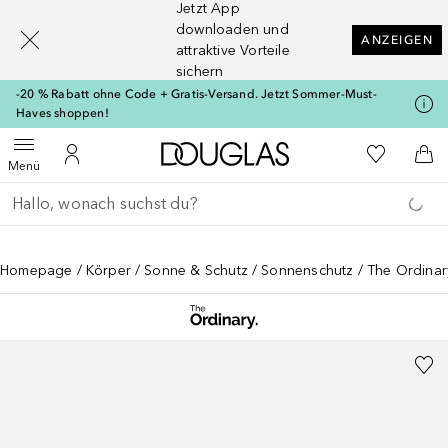
Jetzt App
[navigation.slideout.screenreader]
downloaden und
ANZEIGEN
attraktive Vorteile
sichern
-20 % Rabatt ohne Code + Gratis-Versand. Jetzt Sommer-Must-
Haves shoppen!
Zur Douglas Startseite
Zu Meiner 
Menü öffnen
Zu Meinem Kundenkonto
Zum
Menü
Gehe zurück
Suche ausführen
Homepage
Körper
Sonne & Schutz
Sonnenschutz
The Ordinar