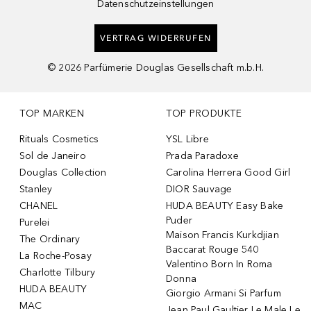
Datenschutzeinstellungen
VERTRAG WIDERRUFEN
©
2026
Parfümerie Douglas Gesellschaft m.b.H.
TOP MARKEN
TOP PRODUKTE
Rituals Cosmetics
YSL Libre
Sol de Janeiro
Prada Paradoxe
Douglas Collection
Carolina Herrera Good Girl
Stanley
DIOR Sauvage
CHANEL
HUDA BEAUTY Easy Bake
Puder
Purelei
Maison Francis Kurkdjian
The Ordinary
Baccarat Rouge 540
La Roche-Posay
Valentino Born In Roma
Charlotte Tilbury
Donna
HUDA BEAUTY
Giorgio Armani Si Parfum
MAC
Jean Paul Gaultier Le Male Le