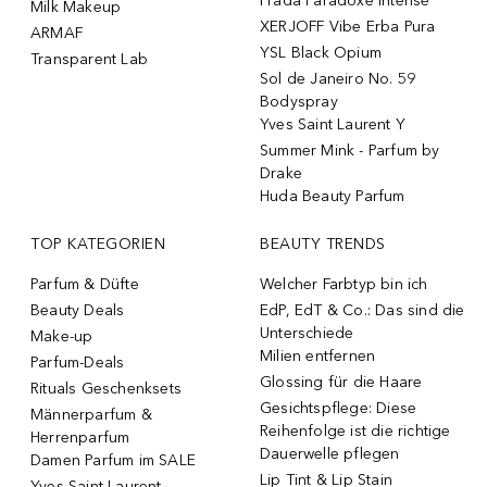
Prada Paradoxe Intense
Milk Makeup
XERJOFF Vibe Erba Pura
ARMAF
YSL Black Opium
Transparent Lab
Sol de Janeiro No. 59
Bodyspray
Yves Saint Laurent Y
Summer Mink - Parfum by
Drake
Huda Beauty Parfum
TOP KATEGORIEN
BEAUTY TRENDS
Parfum & Düfte
Welcher Farbtyp bin ich
Beauty Deals
EdP, EdT & Co.: Das sind die
Unterschiede
Make-up
Milien entfernen
Parfum-Deals
Glossing für die Haare
Rituals Geschenksets
Gesichtspflege: Diese
Männerparfum &
Reihenfolge ist die richtige
Herrenparfum
Dauerwelle pflegen
Damen Parfum im SALE
Lip Tint & Lip Stain
Yves Saint Laurent