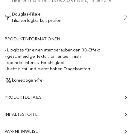
Lieferzeitraum: Do., 13.08.2026 bis Sa., 15.08.2026
Douglas-Filiale
Filialverfügbarkeit prüfen
IN DEN WARENKORB
PRODUKTINFORMATIONEN
Lipgloss für einen atemberaubenden 3D-Effekt
geschmeidige Textur, brillantes Finish
spendet intensiv Feuchtigkeit
klebt nicht und bietet hohen Tragekomfort
komedogen-frei
PRODUKTDETAILS
INHALTSSTOFFE
WARNHINWEISE