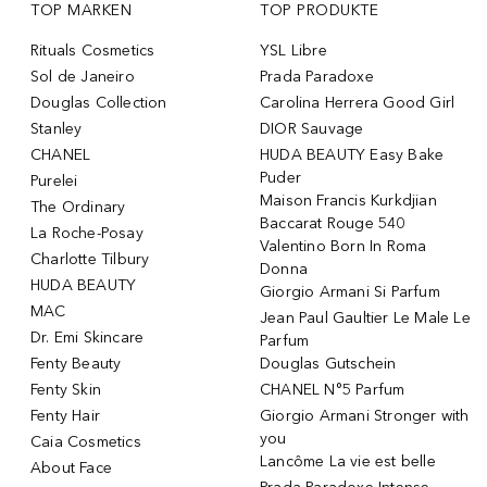
TOP MARKEN
TOP PRODUKTE
Rituals Cosmetics
YSL Libre
Sol de Janeiro
Prada Paradoxe
Douglas Collection
Carolina Herrera Good Girl
Stanley
DIOR Sauvage
CHANEL
HUDA BEAUTY Easy Bake
Puder
Purelei
Maison Francis Kurkdjian
The Ordinary
Baccarat Rouge 540
La Roche-Posay
Valentino Born In Roma
Charlotte Tilbury
Donna
HUDA BEAUTY
Giorgio Armani Si Parfum
MAC
Jean Paul Gaultier Le Male Le
Dr. Emi Skincare
Parfum
Fenty Beauty
Douglas Gutschein
Fenty Skin
CHANEL N°5 Parfum
Fenty Hair
Giorgio Armani Stronger with
you
Caia Cosmetics
Lancôme La vie est belle
About Face