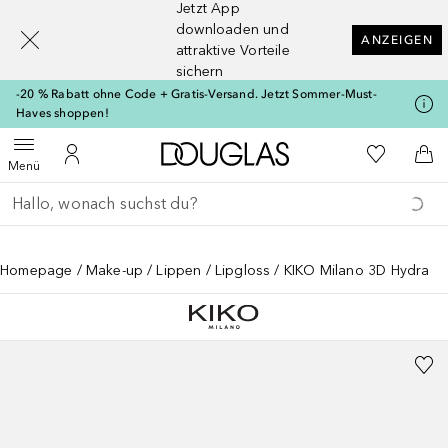
Jetzt App
[navigation.slideout.screenreader]
downloaden und
ANZEIGEN
attraktive Vorteile
sichern
-20 % Rabatt ohne Code + Gratis-Versand. Jetzt Sommer-Must-
Haves shoppen!
Zur Douglas Startseite
Zu Meiner 
Menü öffnen
Zu Meinem Kundenkonto
Zum
Menü
Gehe zurück
Suche ausführen
Homepage
Make-up
Lippen
Lipgloss
KIKO Milano 3D Hydra