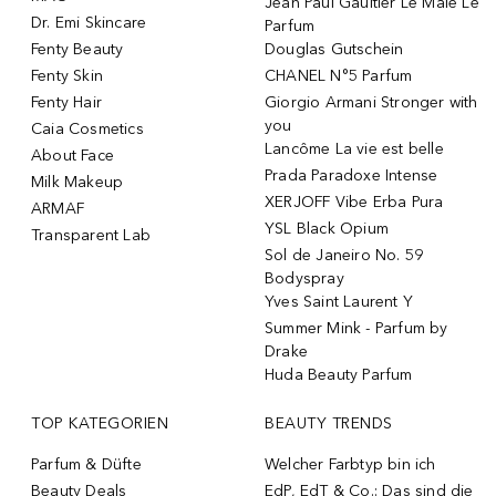
Jean Paul Gaultier Le Male Le
Dr. Emi Skincare
Parfum
Fenty Beauty
Douglas Gutschein
Fenty Skin
CHANEL N°5 Parfum
Fenty Hair
Giorgio Armani Stronger with
you
Caia Cosmetics
Lancôme La vie est belle
About Face
Prada Paradoxe Intense
Milk Makeup
XERJOFF Vibe Erba Pura
ARMAF
YSL Black Opium
Transparent Lab
Sol de Janeiro No. 59
Bodyspray
Yves Saint Laurent Y
Summer Mink - Parfum by
Drake
Huda Beauty Parfum
TOP KATEGORIEN
BEAUTY TRENDS
Parfum & Düfte
Welcher Farbtyp bin ich
Beauty Deals
EdP, EdT & Co.: Das sind die