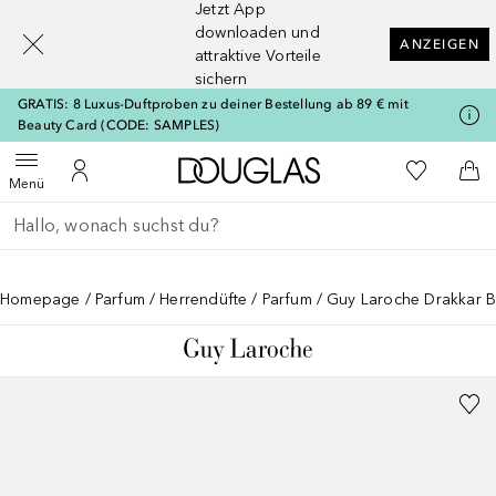
Jetzt App
[navigation.slideout.screenreader]
downloaden und
ANZEIGEN
attraktive Vorteile
sichern
GRATIS: 8 Luxus-Duftproben zu deiner Bestellung ab 89 € mit
Beauty Card (CODE: SAMPLES)
Zur Douglas Startseite
Zu Meiner 
Menü öffnen
Zu Meinem Kundenkonto
Zum
Menü
Gehe zurück
Suche ausführen
Homepage
Parfum
Herrendüfte
Parfum
Guy Laroche Drakkar B