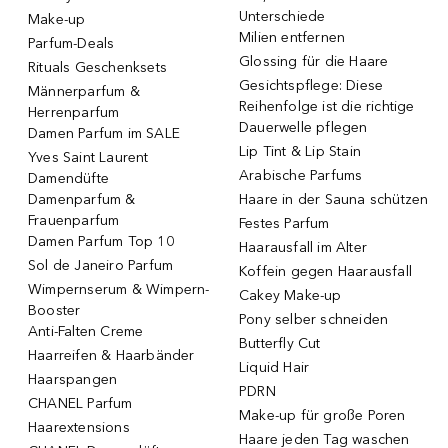
Unterschiede
Make-up
Milien entfernen
Parfum-Deals
Glossing für die Haare
Rituals Geschenksets
Gesichtspflege: Diese
Männerparfum &
Reihenfolge ist die richtige
Herrenparfum
Dauerwelle pflegen
Damen Parfum im SALE
Lip Tint & Lip Stain
Yves Saint Laurent
Arabische Parfums
Damendüfte
Damenparfum &
Haare in der Sauna schützen
Frauenparfum
Festes Parfum
Damen Parfum Top 10
Haarausfall im Alter
Sol de Janeiro Parfum
Koffein gegen Haarausfall
Wimpernserum & Wimpern-
Cakey Make-up
Booster
Pony selber schneiden
Anti-Falten Creme
Butterfly Cut
Haarreifen & Haarbänder
Liquid Hair
Haarspangen
PDRN
CHANEL Parfum
Make-up für große Poren
Haarextensions
Haare jeden Tag waschen