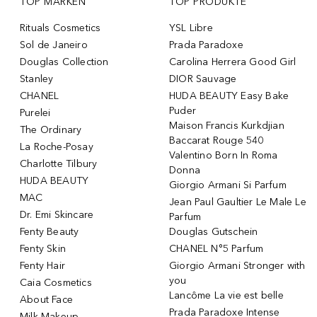
TOP MARKEN
TOP PRODUKTE
Rituals Cosmetics
YSL Libre
Sol de Janeiro
Prada Paradoxe
Douglas Collection
Carolina Herrera Good Girl
Stanley
DIOR Sauvage
CHANEL
HUDA BEAUTY Easy Bake
Puder
Purelei
Maison Francis Kurkdjian
The Ordinary
Baccarat Rouge 540
La Roche-Posay
Valentino Born In Roma
Charlotte Tilbury
Donna
HUDA BEAUTY
Giorgio Armani Si Parfum
MAC
Jean Paul Gaultier Le Male Le
Dr. Emi Skincare
Parfum
Fenty Beauty
Douglas Gutschein
Fenty Skin
CHANEL N°5 Parfum
Fenty Hair
Giorgio Armani Stronger with
you
Caia Cosmetics
Lancôme La vie est belle
About Face
Prada Paradoxe Intense
Milk Makeup