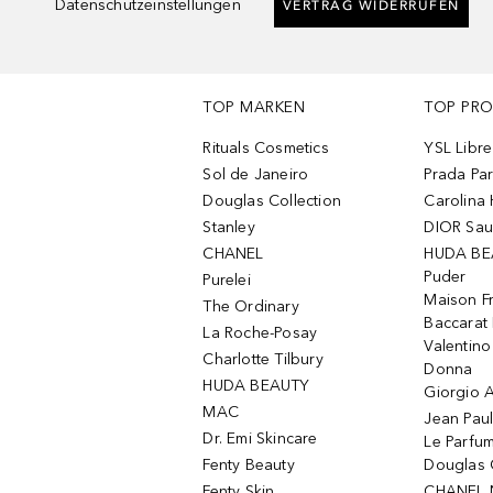
Datenschutzeinstellungen
VERTRAG WIDERRUFEN
TOP MARKEN
TOP PR
Rituals Cosmetics
YSL Libre
Sol de Janeiro
Prada Pa
Douglas Collection
Carolina 
Stanley
DIOR Sa
CHANEL
HUDA BE
Puder
Purelei
Maison Fr
The Ordinary
Baccarat
La Roche-Posay
Valentin
Charlotte Tilbury
Donna
HUDA BEAUTY
Giorgio A
MAC
Jean Paul
Dr. Emi Skincare
Le Parfu
Fenty Beauty
Douglas 
Fenty Skin
CHANEL 