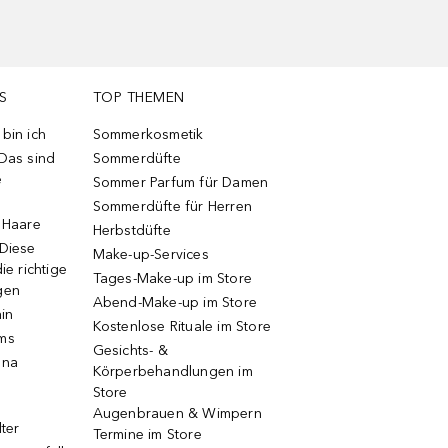
S
TOP THEMEN
bin ich
Sommerkosmetik
 Das sind
Sommerdüfte
e
Sommer Parfum für Damen
Sommerdüfte für Herren
e Haare
Herbstdüfte
 Diese
Make-up-Services
ie richtige
Tages-Make-up im Store
gen
Abend-Make-up im Store
ain
Kostenlose Rituale im Store
ums
Gesichts- &
una
Körperbehandlungen im
Store
Augenbrauen & Wimpern
lter
Termine im Store