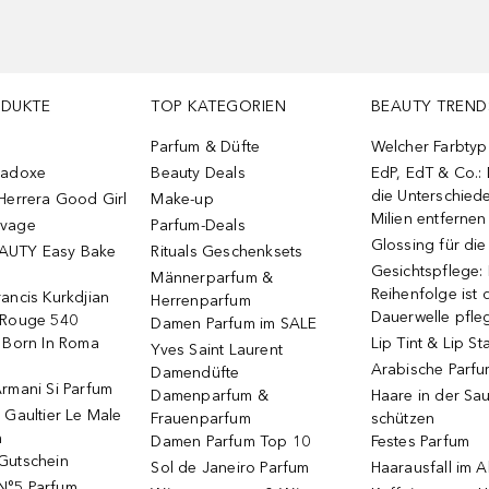
ODUKTE
TOP KATEGORIEN
BEAUTY TREND
Parfum & Düfte
Welcher Farbtyp 
radoxe
Beauty Deals
EdP, EdT & Co.:
die Unterschied
Herrera Good Girl
Make-up
Milien entfernen
uvage
Parfum-Deals
Glossing für di
AUTY Easy Bake
Rituals Geschenksets
Gesichtspflege:
Männerparfum &
Reihenfolge ist d
ancis Kurkdjian
Herrenparfum
Dauerwelle pfle
 Rouge 540
Damen Parfum im SALE
o Born In Roma
Lip Tint & Lip St
Yves Saint Laurent
Arabische Parf
Damendüfte
rmani Si Parfum
Damenparfum &
Haare in der Sa
 Gaultier Le Male
Frauenparfum
schützen
m
Damen Parfum Top 10
Festes Parfum
Gutschein
Sol de Janeiro Parfum
Haarausfall im A
N°5 Parfum