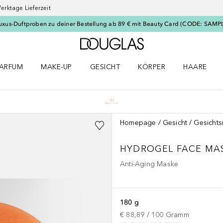
erktage Lieferzeit
uxus-Duftproben zu deiner Bestellung ab 89 € mit Beauty Card (CODE: SAMP
Zur Douglas Startseite
ARFUM
MAKE-UP
GESICHT
KÖRPER
HAARE
ffnen
arfum Menü öffnen
Make-up Menü öffnen
Gesicht Menü öffnen
Körper Menü öffnen
Haare Menü
Homepage
Gesicht
Gesicht
HYDROGEL FACE MAS
Anti-Aging Maske
180 g
€ 88,89
 / 
100
Gramm