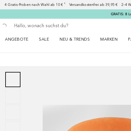
4 Gratis-Proben nach Wahl ab 10 € ¹ Versandkostenfrei ab 39,95 € 2–4 W
GRATIS: 8 L
Gehe zurück
Suche ausführen
ANGEBOTE
SALE
NEU & TRENDS
MARKEN
P
Angebote Menü öffnen
Sale Menü öffnen
NEU & TRENDS Menü öffnen
MARKEN Menü ö
P