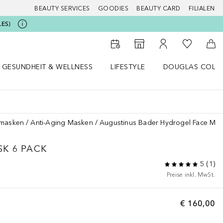
BEAUTY SERVICES
GOODIES
BEAUTY CARD
FILIALEN
LES)
Zu Meiner 
Zum Storefinder
Zu Meinem Kunde
Zum
GESUNDHEIT & WELLNESS
LIFESTYLE
DOUGLAS COLL
 öffnen
Gesundheit & Wellness Menü öffnen
Lifestyle Menü öffnen
Douglas Collecti
smasken
Anti-Aging Masken
Augustinus Bader Hydrogel Face Mas
K 6 PACK
5
(
1
)
Preise inkl. MwSt.
€ 160,00