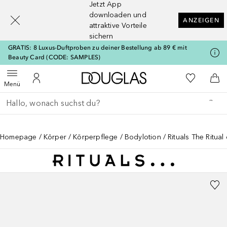
Jetzt App
[navigation.slideout.screenreader]
downloaden und
ANZEIGEN
attraktive Vorteile
sichern
GRATIS: 8 Luxus-Duftproben zu deiner Bestellung ab 89 € mit
Beauty Card (CODE: SAMPLES)
Zur Douglas Startseite
Zu Meiner 
Menü öffnen
Zu Meinem Kundenkonto
Zum
Menü
Gehe zurück
Suche ausführen
Homepage
Körper
Körperpflege
Bodylotion
Rituals The Ritual