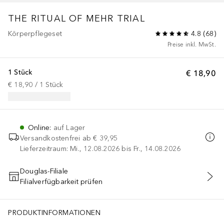
THE RITUAL OF MEHR
TRIAL
Körperpflegeset
4.8
(
68
)
Preise inkl. MwSt.
1 Stück
€ 18,90
€ 18,90
 / 
1
Stück
Online
:
auf Lager
Versandkostenfrei ab
€ 39,95
Lieferzeitraum: Mi., 12.08.2026 bis Fr., 14.08.2026
Douglas-Filiale
Filialverfügbarkeit prüfen
IN DEN WARENKORB
Propylene Glycol, Carbomer, Sodium Polyacrylate, Ceteareth-12, Phen
PRODUKTINFORMATIONEN