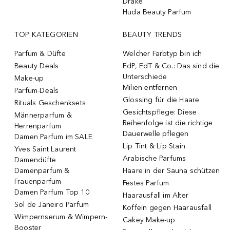
Drake
Huda Beauty Parfum
TOP KATEGORIEN
BEAUTY TRENDS
Parfum & Düfte
Welcher Farbtyp bin ich
Beauty Deals
EdP, EdT & Co.: Das sind die
Unterschiede
Make-up
Milien entfernen
Parfum-Deals
Glossing für die Haare
Rituals Geschenksets
Gesichtspflege: Diese
Männerparfum &
Reihenfolge ist die richtige
Herrenparfum
Dauerwelle pflegen
Damen Parfum im SALE
Lip Tint & Lip Stain
Yves Saint Laurent
Arabische Parfums
Damendüfte
Damenparfum &
Haare in der Sauna schützen
Frauenparfum
Festes Parfum
Damen Parfum Top 10
Haarausfall im Alter
Sol de Janeiro Parfum
Koffein gegen Haarausfall
Wimpernserum & Wimpern-
Cakey Make-up
Booster