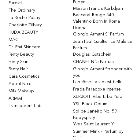
Puder
Purelei
Maison Francis Kurkdjian
The Ordinary
Baccarat Rouge 540
La Roche-Posay
Valentino Born In Roma
Charlotte Tilbury
Donna
HUDA BEAUTY
Giorgio Armani Si Parfum
MAC
Jean Paul Gaultier Le Male Le
Dr. Emi Skincare
Parfum
Fenty Beauty
Douglas Gutschein
Fenty Skin
CHANEL N°5 Parfum
Fenty Hair
Giorgio Armani Stronger with
you
Caia Cosmetics
Lancôme La vie est belle
About Face
Prada Paradoxe Intense
Milk Makeup
XERJOFF Vibe Erba Pura
ARMAF
YSL Black Opium
Transparent Lab
Sol de Janeiro No. 59
Bodyspray
Yves Saint Laurent Y
Summer Mink - Parfum by