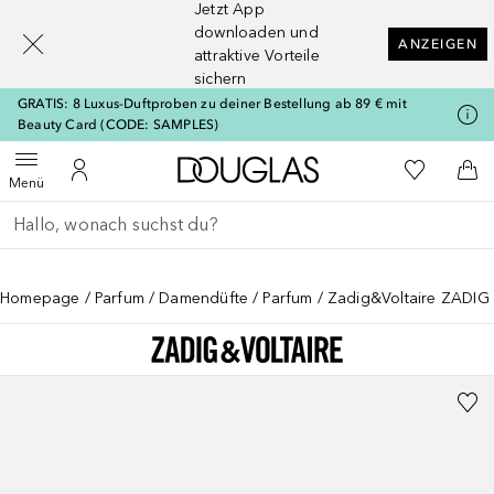
Jetzt App
[navigation.slideout.screenreader]
downloaden und
ANZEIGEN
attraktive Vorteile
sichern
GRATIS: 8 Luxus-Duftproben zu deiner Bestellung ab 89 € mit
Beauty Card (CODE: SAMPLES)
Zur Douglas Startseite
Zu Meiner 
Menü öffnen
Zu Meinem Kundenkonto
Zum
Menü
Gehe zurück
Suche ausführen
Homepage
Parfum
Damendüfte
Parfum
Zadig&Voltaire ZADIG