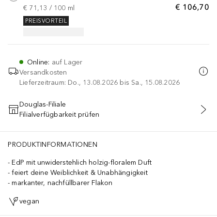
€ 106,70
€ 71,13
 / 
100
ml
PREISVORTEIL
Online
:
auf Lager
Versandkosten
Lieferzeitraum: Do., 13.08.2026 bis Sa., 15.08.2026
Douglas-Filiale
Filialverfügbarkeit prüfen
IN DEN WARENKORB
PRODUKTINFORMATIONEN
EdP mit unwiderstehlich holzig-floralem Duft
feiert deine Weiblichkeit & Unabhängigkeit
markanter, nachfüllbarer Flakon
vegan