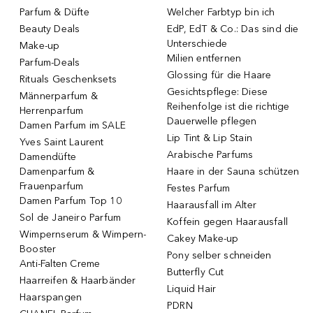
Parfum & Düfte
Welcher Farbtyp bin ich
Beauty Deals
EdP, EdT & Co.: Das sind die
Unterschiede
Make-up
Milien entfernen
Parfum-Deals
Glossing für die Haare
Rituals Geschenksets
Gesichtspflege: Diese
Männerparfum &
Reihenfolge ist die richtige
Herrenparfum
Dauerwelle pflegen
Damen Parfum im SALE
Lip Tint & Lip Stain
Yves Saint Laurent
Arabische Parfums
Damendüfte
Damenparfum &
Haare in der Sauna schützen
Frauenparfum
Festes Parfum
Damen Parfum Top 10
Haarausfall im Alter
Sol de Janeiro Parfum
Koffein gegen Haarausfall
Wimpernserum & Wimpern-
Cakey Make-up
Booster
Pony selber schneiden
Anti-Falten Creme
Butterfly Cut
Haarreifen & Haarbänder
Liquid Hair
Haarspangen
PDRN