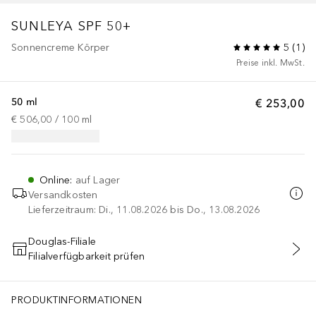
SUNLEYA SPF 50+
Sonnencreme Körper
5
(
1
)
Preise inkl. MwSt.
50 ml
€ 253,00
€ 506,00
 / 
100
ml
Online
:
auf Lager
Versandkosten
Lieferzeitraum: Di., 11.08.2026 bis Do., 13.08.2026
Douglas-Filiale
Filialverfügbarkeit prüfen
IN DEN WARENKORB
e von Sisley und Hair Rituel by Sisley enthaltenen Inhalts
PRODUKTINFORMATIONEN