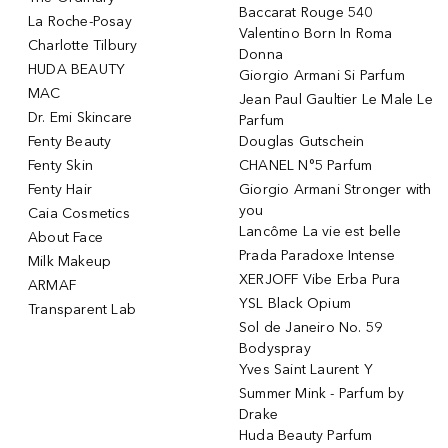
Baccarat Rouge 540
La Roche-Posay
Valentino Born In Roma
Charlotte Tilbury
Donna
HUDA BEAUTY
Giorgio Armani Si Parfum
MAC
Jean Paul Gaultier Le Male Le
Dr. Emi Skincare
Parfum
Fenty Beauty
Douglas Gutschein
Fenty Skin
CHANEL N°5 Parfum
Fenty Hair
Giorgio Armani Stronger with
you
Caia Cosmetics
Lancôme La vie est belle
About Face
Prada Paradoxe Intense
Milk Makeup
XERJOFF Vibe Erba Pura
ARMAF
YSL Black Opium
Transparent Lab
Sol de Janeiro No. 59
Bodyspray
Yves Saint Laurent Y
Summer Mink - Parfum by
Drake
Huda Beauty Parfum