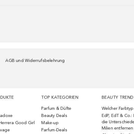
AGB und Widerrufsbelehrung
ODUKTE
TOP KATEGORIEN
BEAUTY TREND
Parfum & Düfte
Welcher Farbtyp 
radoxe
Beauty Deals
EdP, EdT & Co.:
die Unterschied
Herrera Good Girl
Make-up
Milien entfernen
uvage
Parfum-Deals