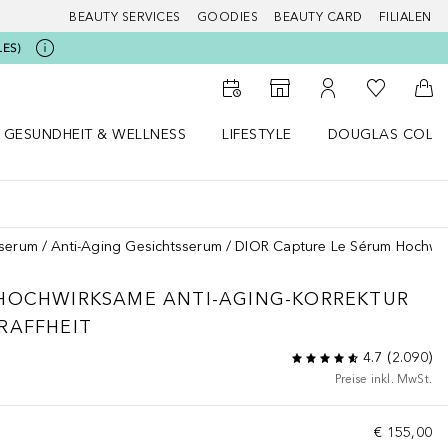
BEAUTY SERVICES
GOODIES
BEAUTY CARD
FILIALEN
LES)
Zu Meiner 
Zum Storefinder
Zu Meinem Kunde
Zum
GESUNDHEIT & WELLNESS
LIFESTYLE
DOUGLAS COLL
 öffnen
Gesundheit & Wellness Menü öffnen
Lifestyle Menü öffnen
Douglas Collecti
sserum
Anti-Aging Gesichtsserum
DIOR Capture Le Sérum Hochwirk
 HOCHWIRKSAME ANTI-AGING-KORREKTUR
RAFFHEIT
4.7
(
2.090
)
Preise inkl. MwSt.
€ 155,00