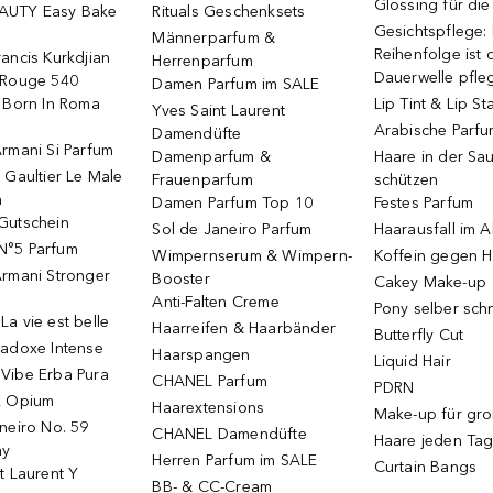
Glossing für di
AUTY Easy Bake
Rituals Geschenksets
Gesichtspflege:
Männerparfum &
Reihenfolge ist d
ancis Kurkdjian
Herrenparfum
Dauerwelle pfle
 Rouge 540
Damen Parfum im SALE
o Born In Roma
Lip Tint & Lip St
Yves Saint Laurent
Arabische Parf
Damendüfte
rmani Si Parfum
Damenparfum &
Haare in der Sa
 Gaultier Le Male
Frauenparfum
schützen
m
Damen Parfum Top 10
Festes Parfum
Gutschein
Sol de Janeiro Parfum
Haarausfall im A
N°5 Parfum
Wimpernserum & Wimpern-
Koffein gegen H
Armani Stronger
Booster
Cakey Make-up
Anti-Falten Creme
Pony selber sch
a vie est belle
Haarreifen & Haarbänder
Butterfly Cut
radoxe Intense
Haarspangen
Liquid Hair
Vibe Erba Pura
CHANEL Parfum
PDRN
k Opium
Haarextensions
Make-up für gr
neiro No. 59
CHANEL Damendüfte
Haare jeden Ta
ay
Herren Parfum im SALE
Curtain Bangs
t Laurent Y
BB- & CC-Cream