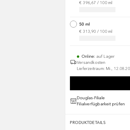
€ 396,67
 / 
100
ml
50 ml
€ 313,90
 / 
100
ml
Online
:
auf Lager
Versandkosten
Lieferzeitraum: Mi., 12.08.20
Douglas-Filiale
Filialverfügbarkeit prüfen
PRODUKTDETAILS