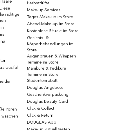
e Haare
Herbstdüfte
 Diese
Make-up-Services
ie richtige
Tages-Make-up im Store
gen
Abend-Make-up im Store
ain
Kostenlose Rituale im Store
ums
Gesichts- &
una
Körperbehandlungen im
Store
Augenbrauen & Wimpern
lter
Termine im Store
aarausfall
Maniküre & Pediküre
Termine im Store
Studentenrabatt
neiden
Douglas Angebote
Geschenkverpackung
Douglas Beauty Card
Click & Collect
oße Poren
Click & Return
g waschen
DOUGLAS App
Make-up virtuell testen