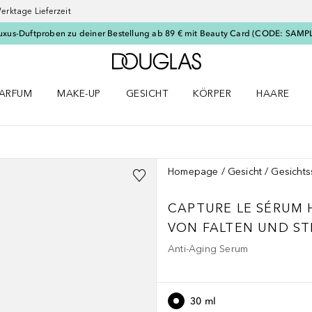
erktage Lieferzeit
uxus-Duftproben zu deiner Bestellung ab 89 € mit Beauty Card (CODE: SAMP
Zur Douglas Startseite
ARFUM
MAKE-UP
GESICHT
KÖRPER
HAARE
ffnen
arfum Menü öffnen
Make-up Menü öffnen
Gesicht Menü öffnen
Körper Menü öffnen
Haare Menü
Homepage
Gesicht
Gesicht
CAPTURE
LE SÉRUM
VON FALTEN UND ST
Anti-Aging Serum
30 ml