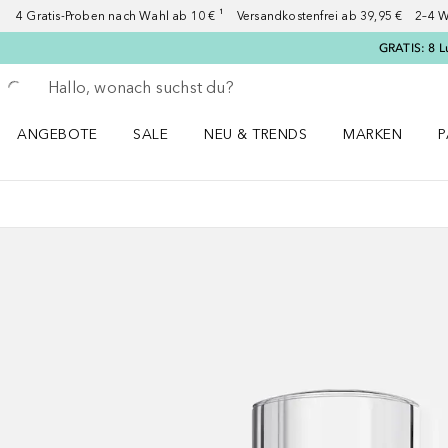
4 Gratis-Proben nach Wahl ab 10 € ¹ Versandkostenfrei ab 39,95 € 2–4 W
GRATIS: 8 L
Gehe zurück
Suche ausführen
ANGEBOTE
SALE
NEU & TRENDS
MARKEN
P
Angebote Menü öffnen
Sale Menü öffnen
NEU & TRENDS Menü öffnen
MARKEN Menü ö
P