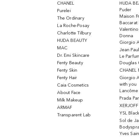
CHANEL
HUDA BE
Puder
Purelei
Maison Fr
The Ordinary
Baccarat
La Roche-Posay
Valentin
Charlotte Tilbury
Donna
HUDA BEAUTY
Giorgio A
MAC
Jean Paul
Dr. Emi Skincare
Le Parfu
Fenty Beauty
Douglas 
Fenty Skin
CHANEL 
Fenty Hair
Giorgio 
with you
Caia Cosmetics
Lancôme L
About Face
Prada Pa
Milk Makeup
XERJOFF 
ARMAF
YSL Blac
Transparent Lab
Sol de Ja
Bodyspr
Yves Sain