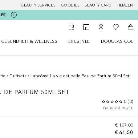
BEAUTY SERVICES
GOODIES
BEAUTY CARD
FILIALEN
LES)
Zu Meiner 
Zum Storefinder
Zu Meinem Kunde
Zum
GESUNDHEIT & WELLNESS
LIFESTYLE
DOUGLAS COLL
 öffnen
Gesundheit & Wellness Menü öffnen
Lifestyle Menü öffnen
Douglas Collecti
fte
Duftsets
Lancôme La vie est belle Eau de Parfum 50ml Set
U DE PARFUM 50ML SET
0
(
0
)
Preise inkl. MwSt.
€ 107,00
€ 61,50