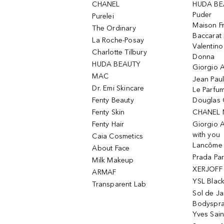
CHANEL
HUDA BE
Puder
Purelei
Maison Fr
The Ordinary
Baccarat
La Roche-Posay
Valentin
Charlotte Tilbury
Donna
HUDA BEAUTY
Giorgio A
MAC
Jean Paul
Dr. Emi Skincare
Le Parfu
Fenty Beauty
Douglas 
Fenty Skin
CHANEL 
Fenty Hair
Giorgio 
with you
Caia Cosmetics
Lancôme L
About Face
Prada Pa
Milk Makeup
XERJOFF 
ARMAF
YSL Blac
Transparent Lab
Sol de Ja
Bodyspr
Yves Sain