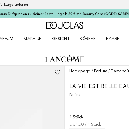
erktage Lieferzeit
uxus-Duftproben zu deiner Bestellung ab 89 € mit Beauty Card (CODE: SAMP
Zur Douglas Startseite
ARFUM
MAKE-UP
GESICHT
KÖRPER
HAARE
ffnen
arfum Menü öffnen
Make-up Menü öffnen
Gesicht Menü öffnen
Körper Menü öffnen
Haare Menü
Homepage
Parfum
Damendü
LA VIE EST BELLE
EA
Duftset
1 Stück
€ 61,50
 / 
1
Stück