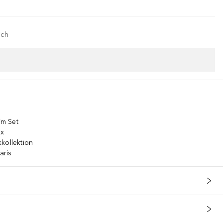
ich
im Set
ox
kollektion
aris