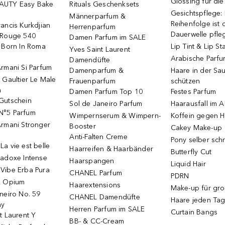
Glossing für di
AUTY Easy Bake
Rituals Geschenksets
Gesichtspflege:
Männerparfum &
Reihenfolge ist d
ancis Kurkdjian
Herrenparfum
Dauerwelle pfle
 Rouge 540
Damen Parfum im SALE
o Born In Roma
Lip Tint & Lip St
Yves Saint Laurent
Arabische Parf
Damendüfte
rmani Si Parfum
Damenparfum &
Haare in der Sa
 Gaultier Le Male
Frauenparfum
schützen
m
Damen Parfum Top 10
Festes Parfum
Gutschein
Sol de Janeiro Parfum
Haarausfall im A
N°5 Parfum
Wimpernserum & Wimpern-
Koffein gegen H
Armani Stronger
Booster
Cakey Make-up
Anti-Falten Creme
Pony selber sch
a vie est belle
Haarreifen & Haarbänder
Butterfly Cut
radoxe Intense
Haarspangen
Liquid Hair
Vibe Erba Pura
CHANEL Parfum
PDRN
k Opium
Haarextensions
Make-up für gr
neiro No. 59
CHANEL Damendüfte
Haare jeden Ta
ay
Herren Parfum im SALE
Curtain Bangs
t Laurent Y
BB- & CC-Cream