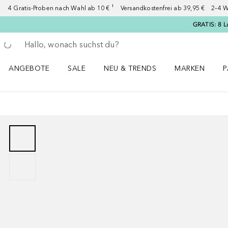
4 Gratis-Proben nach Wahl ab 10 € ¹ Versandkostenfrei ab 39,95 € 2–4 W
GRATIS: 8 L
Gehe zurück
Suche ausführen
ANGEBOTE
SALE
NEU & TRENDS
MARKEN
P
Angebote Menü öffnen
Sale Menü öffnen
NEU & TRENDS Menü öffnen
MARKEN Menü ö
P