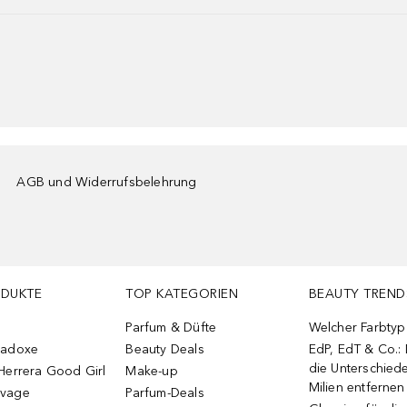
AGB und Widerrufsbelehrung
ODUKTE
TOP KATEGORIEN
BEAUTY TREND
Parfum & Düfte
Welcher Farbtyp 
radoxe
Beauty Deals
EdP, EdT & Co.:
die Unterschied
Herrera Good Girl
Make-up
Milien entfernen
uvage
Parfum-Deals