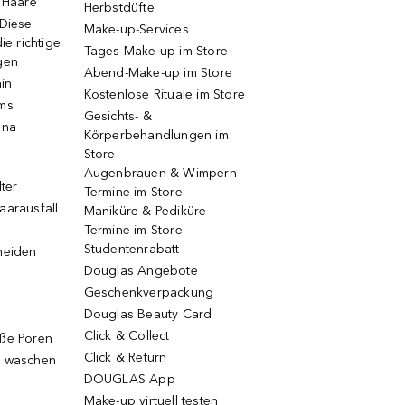
e Haare
Herbstdüfte
 Diese
Make-up-Services
ie richtige
Tages-Make-up im Store
gen
Abend-Make-up im Store
ain
Kostenlose Rituale im Store
ums
Gesichts- &
una
Körperbehandlungen im
Store
Augenbrauen & Wimpern
lter
Termine im Store
aarausfall
Maniküre & Pediküre
Termine im Store
Studentenrabatt
neiden
Douglas Angebote
Geschenkverpackung
Douglas Beauty Card
Click & Collect
oße Poren
Click & Return
g waschen
DOUGLAS App
Make-up virtuell testen