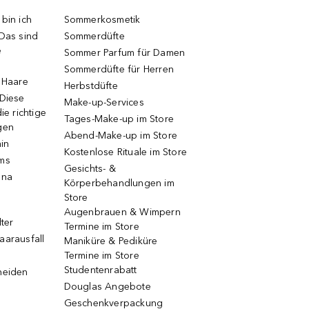
bin ich
Sommerkosmetik
 Das sind
Sommerdüfte
e
Sommer Parfum für Damen
Sommerdüfte für Herren
e Haare
Herbstdüfte
 Diese
Make-up-Services
ie richtige
Tages-Make-up im Store
gen
Abend-Make-up im Store
ain
Kostenlose Rituale im Store
ums
Gesichts- &
una
Körperbehandlungen im
Store
Augenbrauen & Wimpern
lter
Termine im Store
aarausfall
Maniküre & Pediküre
Termine im Store
Studentenrabatt
neiden
Douglas Angebote
Geschenkverpackung