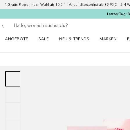
4 Gratis-Proben nach Wahl ab 10 € ¹ Versandkostenfrei ab 39,95 € 2–4 W
Letzter Tag: 
Gehe zurück
Suche ausführen
ANGEBOTE
SALE
NEU & TRENDS
MARKEN
P
Angebote Menü öffnen
Sale Menü öffnen
NEU & TRENDS Menü öffnen
MARKEN Menü ö
P