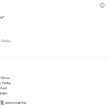
ng*
n Wella
 Gloss
e Farbe
schen
häden
ammoniakfrei