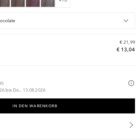
+
10
hocolate
€ 21,99
€ 13,04
95
026 bis Do., 13.08.2026
IN DEN WARENKORB