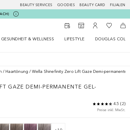
BEAUTY SERVICES
GOODIES
BEAUTY CARD
FILIALEN
BEACH)
Zu Meiner 
Zum Storefinder
Zu Meinem Kunde
Zum
GESUNDHEIT & WELLNESS
LIFESTYLE
DOUGLAS COLL
 öffnen
Gesundheit & Wellness Menü öffnen
Lifestyle Menü öffnen
Douglas Collecti
n
Haartönung
Wella Shinefinity Zero Lift Gaze Demi-permanente
IFT GAZE DEMI-PERMANENTE GEL-
4.5
(
2
)
Preise inkl. MwSt.