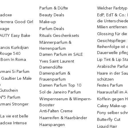
Parfum & Düfte
Welcher Farbtyp 
radoxe
Beauty Deals
EdP, EdT & Co.:
die Unterschied
Herrera Good Girl
Make-up
Milien entfernen
uvage
Parfum-Deals
Glossing für di
AUTY Easy Bake
Rituals Geschenksets
Gesichtspflege:
Männerparfum &
Reihenfolge ist d
ancis Kurkdjian
Herrenparfum
Dauerwelle pfle
 Rouge 540
Damen Parfum im SALE
o Born In Roma
Lip Tint & Lip St
Yves Saint Laurent
Arabische Parf
Damendüfte
rmani Si Parfum
Damenparfum &
Haare in der Sa
 Gaultier Le Male
Frauenparfum
schützen
m
Damen Parfum Top 10
Festes Parfum
Gutschein
Sol de Janeiro Parfum
Haarausfall im A
N°5 Parfum
Wimpernserum & Wimpern-
Koffein gegen H
Armani Stronger
Booster
Cakey Make-up
Anti-Falten Creme
Pony selber sch
a vie est belle
Haarreifen & Haarbänder
Butterfly Cut
radoxe Intense
Haarspangen
Liquid Hair