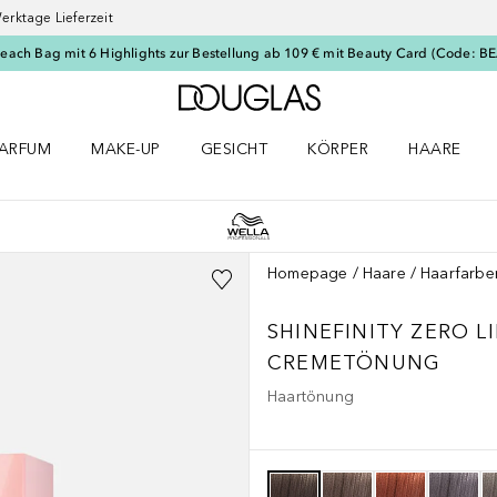
erktage Lieferzeit
Beach Bag mit 6 Highlights zur Bestellung ab 109 € mit Beauty Card (Code: 
Zur Douglas Startseite
ARFUM
MAKE-UP
GESICHT
KÖRPER
HAARE
ffnen
arfum Menü öffnen
Make-up Menü öffnen
Gesicht Menü öffnen
Körper Menü öffnen
Haare Menü
Homepage
Haare
Haarfarbe
SHINEFINITY ZERO L
CREMETÖNUNG
Haartönung