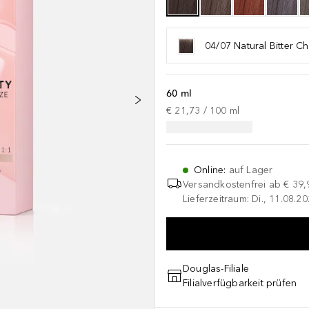
04/07 Natural Bitter C
60 ml
€ 21,73
 / 
100
ml
Online
:
auf Lager
Versandkostenfrei ab
€ 39,
Lieferzeitraum: Di., 11.08.2
Douglas-Filiale
Filialverfügbarkeit prüfen