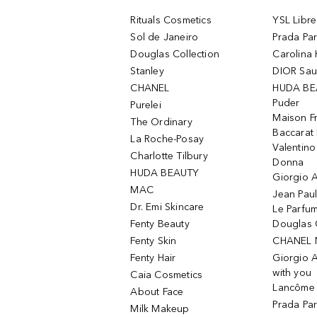
Rituals Cosmetics
YSL Libre
Sol de Janeiro
Prada Pa
Douglas Collection
Carolina 
Stanley
DIOR Sa
CHANEL
HUDA BE
Puder
Purelei
Maison Fr
The Ordinary
Baccarat
La Roche-Posay
Valentin
Charlotte Tilbury
Donna
HUDA BEAUTY
Giorgio A
MAC
Jean Paul
Dr. Emi Skincare
Le Parfu
Fenty Beauty
Douglas 
Fenty Skin
CHANEL 
Fenty Hair
Giorgio 
with you
Caia Cosmetics
Lancôme L
About Face
Prada Pa
Milk Makeup