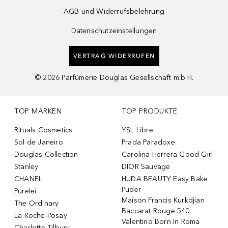
AGB und Widerrufsbelehrung
Datenschutzeinstellungen
VERTRAG WIDERRUFEN
©
2026
Parfümerie Douglas Gesellschaft m.b.H.
TOP MARKEN
TOP PRODUKTE
Rituals Cosmetics
YSL Libre
Sol de Janeiro
Prada Paradoxe
Douglas Collection
Carolina Herrera Good Girl
Stanley
DIOR Sauvage
CHANEL
HUDA BEAUTY Easy Bake
Puder
Purelei
Maison Francis Kurkdjian
The Ordinary
Baccarat Rouge 540
La Roche-Posay
Valentino Born In Roma
Charlotte Tilbury