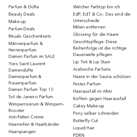
Parfum & Düfte
Welcher Farbtyp bin ich
Beauty Deals
EdP, EdT & Co.: Das sind die
Unterschiede
Make-up
Milien entfernen
Parfum-Deals
Glossing für die Haare
Rituals Geschenksets
Gesichtspflege: Diese
Männerparfum &
Reihenfolge ist die richtige
Herrenparfum
Dauerwelle pflegen
Damen Parfum im SALE
Lip Tint & Lip Stain
Yves Saint Laurent
Arabische Parfums
Damendüfte
Damenparfum &
Haare in der Sauna schützen
Frauenparfum
Festes Parfum
Damen Parfum Top 10
Haarausfall im Alter
Sol de Janeiro Parfum
Koffein gegen Haarausfall
Wimpernserum & Wimpern-
Cakey Make-up
Booster
Pony selber schneiden
Anti-Falten Creme
Butterfly Cut
Haarreifen & Haarbänder
Liquid Hair
Haarspangen
PDRN