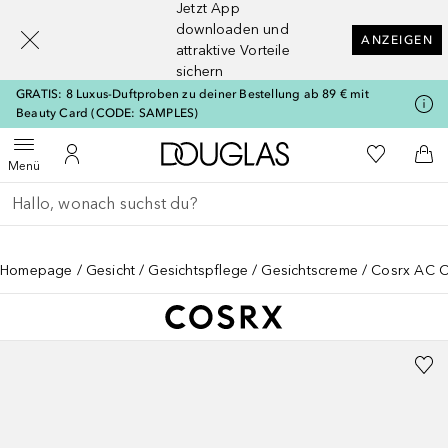
Jetzt App
[navigation.slideout.screenreader]
downloaden und
ANZEIGEN
attraktive Vorteile
sichern
GRATIS: 8 Luxus-Duftproben zu deiner Bestellung ab 89 € mit
Beauty Card (CODE: SAMPLES)
Zur Douglas Startseite
Zu Meiner 
Menü öffnen
Zu Meinem Kundenkonto
Zum
Menü
Gehe zurück
Suche ausführen
Homepage
Gesicht
Gesichtspflege
Gesichtscreme
Cosrx AC Co