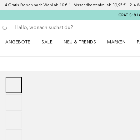
4 Gratis-Proben nach Wahl ab 10 € ¹ Versandkostenfrei ab 39,95 € 2–4 W
GRATIS: 8 L
Gehe zurück
Suche ausführen
ANGEBOTE
SALE
NEU & TRENDS
MARKEN
P
Angebote Menü öffnen
Sale Menü öffnen
NEU & TRENDS Menü öffnen
MARKEN Menü ö
P