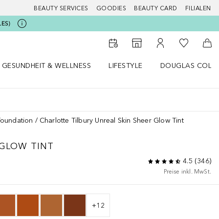
BEAUTY SERVICES
GOODIES
BEAUTY CARD
FILIALEN
LES)
Zu Meiner 
Zum Storefinder
Zu Meinem Kunde
Zum
GESUNDHEIT & WELLNESS
LIFESTYLE
DOUGLAS COLL
 öffnen
Gesundheit & Wellness Menü öffnen
Lifestyle Menü öffnen
Douglas Collecti
Foundation
Charlotte Tilbury Unreal Skin Sheer Glow Tint
 GLOW TINT
4.5
(
346
)
Preise inkl. MwSt.
+
12