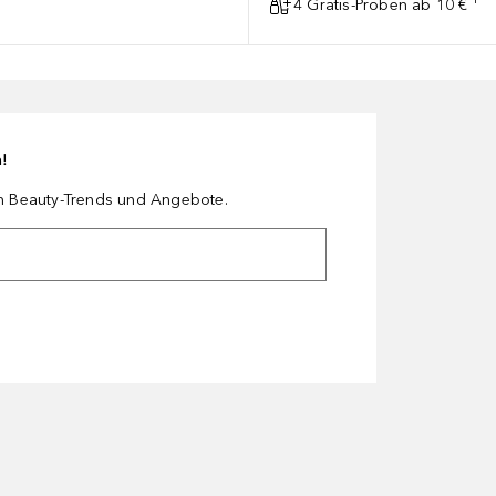
4 Gratis-Proben ab 10 € ¹
n!
en Beauty-Trends und Angebote.