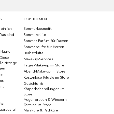
S
TOP THEMEN
bin ich
Sommerkosmetik
 Das sind
Sommerdüfte
e
Sommer Parfum für Damen
Sommerdüfte für Herren
e Haare
Herbstdüfte
 Diese
Make-up-Services
ie richtige
Tages-Make-up im Store
gen
Abend-Make-up im Store
ain
Kostenlose Rituale im Store
ums
Gesichts- &
una
Körperbehandlungen im
Store
Augenbrauen & Wimpern
lter
Termine im Store
aarausfall
Maniküre & Pediküre