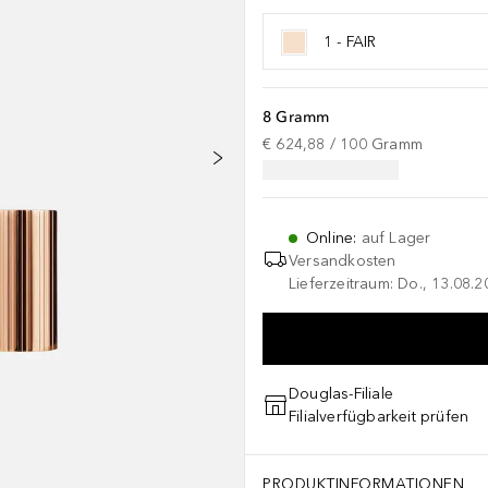
1 - FAIR
8 Gramm
€ 624,88
 / 
100
Gramm
Online
:
auf Lager
Versandkosten
Lieferzeitraum: Do., 13.08.2
Douglas-Filiale
Filialverfügbarkeit prüfen
PRODUKTINFORMATIONEN