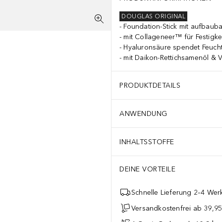
DOUGLAS ORIGINAL
Foundation-Stick mit aufbauba
mit Collageneer™ für Festigkei
Hyaluronsäure spendet Feucht
mit Daikon-Rettichsamenöl & V
PRODUKTDETAILS
ANWENDUNG
INHALTSSTOFFE
DEINE VORTEILE
Schnelle Lieferung 2–4 Werk
Versandkostenfrei ab 39,95