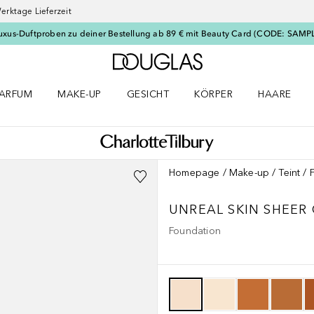
erktage Lieferzeit
uxus-Duftproben zu deiner Bestellung ab 89 € mit Beauty Card (CODE: SAMP
Zur Douglas Startseite
ARFUM
MAKE-UP
GESICHT
KÖRPER
HAARE
ffnen
arfum Menü öffnen
Make-up Menü öffnen
Gesicht Menü öffnen
Körper Menü öffnen
Haare Menü
Homepage
Make-up
Teint
UNREAL SKIN SHEER
Foundation