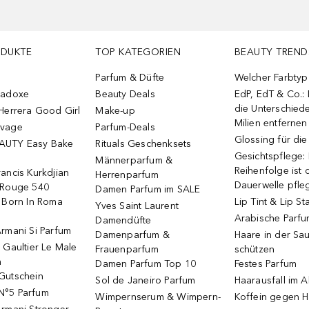
ODUKTE
TOP KATEGORIEN
BEAUTY TREND
Parfum & Düfte
Welcher Farbtyp 
radoxe
Beauty Deals
EdP, EdT & Co.:
die Unterschied
Herrera Good Girl
Make-up
Milien entfernen
uvage
Parfum-Deals
Glossing für di
AUTY Easy Bake
Rituals Geschenksets
Gesichtspflege:
Männerparfum &
Reihenfolge ist d
ancis Kurkdjian
Herrenparfum
Dauerwelle pfle
 Rouge 540
Damen Parfum im SALE
o Born In Roma
Lip Tint & Lip St
Yves Saint Laurent
Arabische Parf
Damendüfte
rmani Si Parfum
Damenparfum &
Haare in der Sa
 Gaultier Le Male
Frauenparfum
schützen
m
Damen Parfum Top 10
Festes Parfum
Gutschein
Sol de Janeiro Parfum
Haarausfall im A
N°5 Parfum
Wimpernserum & Wimpern-
Koffein gegen H