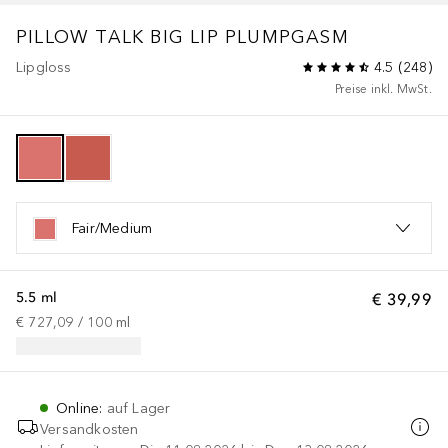
PILLOW TALK
BIG LIP PLUMPGASM
Lipgloss
4.5
(
248
)
Preise inkl. MwSt.
Fair/Medium
5.5 ml
€ 39,99
€ 727,09
 / 
100
ml
Online
:
auf Lager
Versandkosten