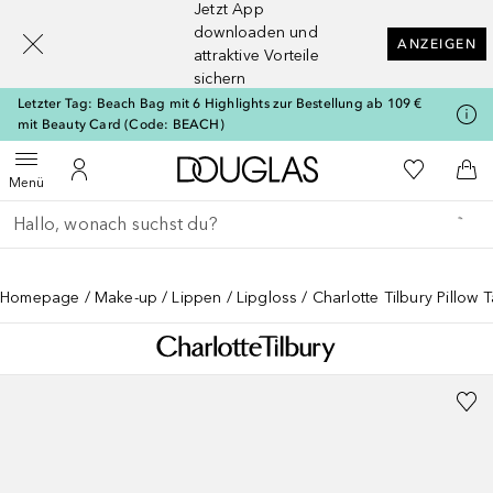
Jetzt App
[navigation.slideout.screenreader]
downloaden und
ANZEIGEN
attraktive Vorteile
sichern
Letzter Tag: Beach Bag mit 6 Highlights zur Bestellung ab 109 €
mit Beauty Card (Code: BEACH)
Zur Douglas Startseite
Zu Meiner 
Menü öffnen
Zu Meinem Kundenkonto
Zum
Menü
Gehe zurück
Suche ausführen
Homepage
Make-up
Lippen
Lipgloss
Charlotte Tilbury Pillow