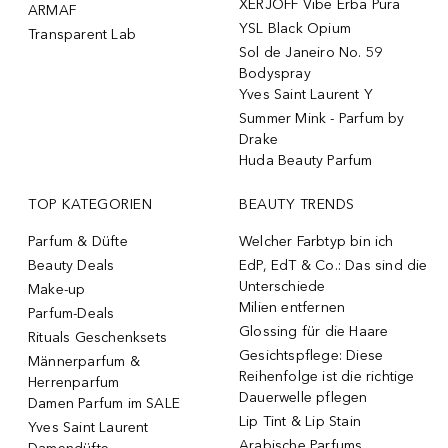
XERJOFF Vibe Erba Pura
ARMAF
YSL Black Opium
Transparent Lab
Sol de Janeiro No. 59
Bodyspray
Yves Saint Laurent Y
Summer Mink - Parfum by
Drake
Huda Beauty Parfum
TOP KATEGORIEN
BEAUTY TRENDS
Parfum & Düfte
Welcher Farbtyp bin ich
Beauty Deals
EdP, EdT & Co.: Das sind die
Unterschiede
Make-up
Milien entfernen
Parfum-Deals
Glossing für die Haare
Rituals Geschenksets
Gesichtspflege: Diese
Männerparfum &
Reihenfolge ist die richtige
Herrenparfum
Dauerwelle pflegen
Damen Parfum im SALE
Lip Tint & Lip Stain
Yves Saint Laurent
Arabische Parfums