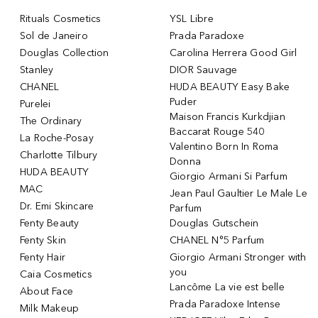
Rituals Cosmetics
YSL Libre
Sol de Janeiro
Prada Paradoxe
Douglas Collection
Carolina Herrera Good Girl
Stanley
DIOR Sauvage
CHANEL
HUDA BEAUTY Easy Bake
Puder
Purelei
Maison Francis Kurkdjian
The Ordinary
Baccarat Rouge 540
La Roche-Posay
Valentino Born In Roma
Charlotte Tilbury
Donna
HUDA BEAUTY
Giorgio Armani Si Parfum
MAC
Jean Paul Gaultier Le Male Le
Dr. Emi Skincare
Parfum
Fenty Beauty
Douglas Gutschein
Fenty Skin
CHANEL N°5 Parfum
Fenty Hair
Giorgio Armani Stronger with
you
Caia Cosmetics
Lancôme La vie est belle
About Face
Prada Paradoxe Intense
Milk Makeup