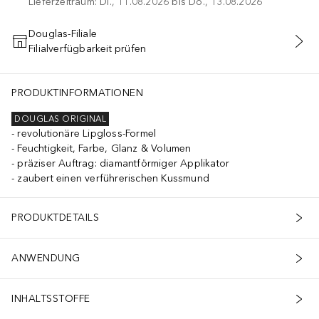
Lieferzeitraum: Di., 11.08.2026 bis Do., 13.08.2026
Douglas-Filiale
Filialverfügbarkeit prüfen
IN DEN WARENKORB
PRODUKTINFORMATIONEN
DOUGLAS ORIGINAL
revolutionäre Lipgloss-Formel
Feuchtigkeit, Farbe, Glanz & Volumen
präziser Auftrag: diamantförmiger Applikator
zaubert einen verführerischen Kussmund
PRODUKTDETAILS
ANWENDUNG
INHALTSSTOFFE