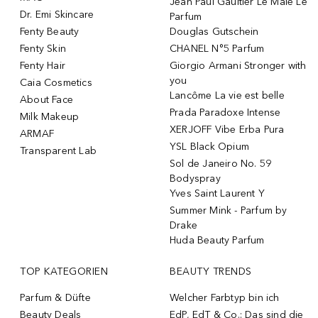
Jean Paul Gaultier Le Male Le
Dr. Emi Skincare
Parfum
Fenty Beauty
Douglas Gutschein
Fenty Skin
CHANEL N°5 Parfum
Fenty Hair
Giorgio Armani Stronger with
you
Caia Cosmetics
Lancôme La vie est belle
About Face
Prada Paradoxe Intense
Milk Makeup
XERJOFF Vibe Erba Pura
ARMAF
YSL Black Opium
Transparent Lab
Sol de Janeiro No. 59
Bodyspray
Yves Saint Laurent Y
Summer Mink - Parfum by
Drake
Huda Beauty Parfum
TOP KATEGORIEN
BEAUTY TRENDS
Parfum & Düfte
Welcher Farbtyp bin ich
Beauty Deals
EdP, EdT & Co.: Das sind die