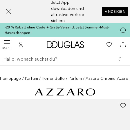
Jetzt App
[navigation.slideout.screenreader]
downloaden und
ANZEIGEN
attraktive Vorteile
sichern
-20 % Rabatt ohne Code + Gratis-Versand. Jetzt Sommer-Must-
Haves shoppen!
Zur Douglas Startseite
Zu Meiner 
Menü öffnen
Zu Meinem Kundenkonto
Zum
Menü
Gehe zurück
Suche ausführen
Homepage
Parfum
Herrendüfte
Parfum
Azzaro Chrome Azure