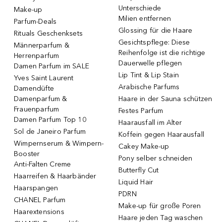
Unterschiede
Make-up
Milien entfernen
Parfum-Deals
Glossing für die Haare
Rituals Geschenksets
Gesichtspflege: Diese
Männerparfum &
Reihenfolge ist die richtige
Herrenparfum
Dauerwelle pflegen
Damen Parfum im SALE
Lip Tint & Lip Stain
Yves Saint Laurent
Arabische Parfums
Damendüfte
Damenparfum &
Haare in der Sauna schützen
Frauenparfum
Festes Parfum
Damen Parfum Top 10
Haarausfall im Alter
Sol de Janeiro Parfum
Koffein gegen Haarausfall
Wimpernserum & Wimpern-
Cakey Make-up
Booster
Pony selber schneiden
Anti-Falten Creme
Butterfly Cut
Haarreifen & Haarbänder
Liquid Hair
Haarspangen
PDRN
CHANEL Parfum
Make-up für große Poren
Haarextensions
Haare jeden Tag waschen