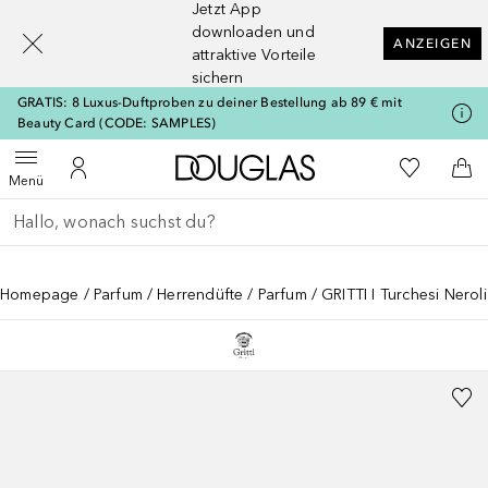
Jetzt App
[navigation.slideout.screenreader]
downloaden und
ANZEIGEN
attraktive Vorteile
sichern
GRATIS: 8 Luxus-Duftproben zu deiner Bestellung ab 89 € mit
Beauty Card (CODE: SAMPLES)
Zur Douglas Startseite
Zu Meiner 
Menü öffnen
Zu Meinem Kundenkonto
Zum
Menü
Gehe zurück
Suche ausführen
Homepage
Parfum
Herrendüfte
Parfum
GRITTI I Turchesi Nerol