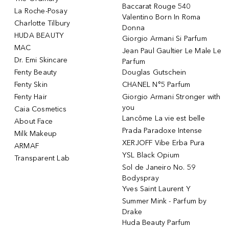
Baccarat Rouge 540
La Roche-Posay
Valentino Born In Roma
Charlotte Tilbury
Donna
HUDA BEAUTY
Giorgio Armani Si Parfum
MAC
Jean Paul Gaultier Le Male Le
Dr. Emi Skincare
Parfum
Fenty Beauty
Douglas Gutschein
Fenty Skin
CHANEL N°5 Parfum
Fenty Hair
Giorgio Armani Stronger with
you
Caia Cosmetics
Lancôme La vie est belle
About Face
Prada Paradoxe Intense
Milk Makeup
XERJOFF Vibe Erba Pura
ARMAF
YSL Black Opium
Transparent Lab
Sol de Janeiro No. 59
Bodyspray
Yves Saint Laurent Y
Summer Mink - Parfum by
Drake
Huda Beauty Parfum