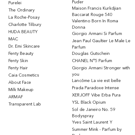
Puder
Purelei
Maison Francis Kurkdjian
The Ordinary
Baccarat Rouge 540
La Roche-Posay
Valentino Born In Roma
Charlotte Tilbury
Donna
HUDA BEAUTY
Giorgio Armani Si Parfum
MAC
Jean Paul Gaultier Le Male Le
Dr. Emi Skincare
Parfum
Fenty Beauty
Douglas Gutschein
Fenty Skin
CHANEL N°5 Parfum
Fenty Hair
Giorgio Armani Stronger with
you
Caia Cosmetics
Lancôme La vie est belle
About Face
Prada Paradoxe Intense
Milk Makeup
XERJOFF Vibe Erba Pura
ARMAF
YSL Black Opium
Transparent Lab
Sol de Janeiro No. 59
Bodyspray
Yves Saint Laurent Y
Summer Mink - Parfum by