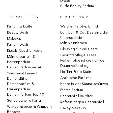
Drake
Huda Beauty Parfum
TOP KATEGORIEN
BEAUTY TRENDS
Parfum & Düfte
Welcher Farbtyp bin ich
Beauty Deals
EdP, EdT & Co.: Das sind die
Unterschiede
Make-up
Milien entfernen
Parfum-Deals
Glossing für die Haare
Rituals Geschenksets
Gesichtspflege: Diese
Männerparfum &
Reihenfolge ist die richtige
Herrenparfum
Dauerwelle pflegen
Damen Parfum im SALE
Lip Tint & Lip Stain
Yves Saint Laurent
Arabische Parfums
Damendüfte
Damenparfum &
Haare in der Sauna schützen
Frauenparfum
Festes Parfum
Damen Parfum Top 10
Haarausfall im Alter
Sol de Janeiro Parfum
Koffein gegen Haarausfall
Wimpernserum & Wimpern-
Cakey Make-up
Booster