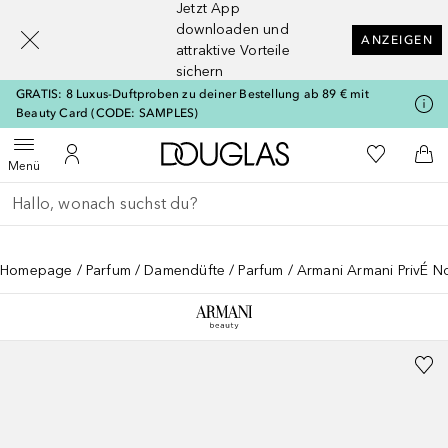
Jetzt App
[navigation.slideout.screenreader]
downloaden und
ANZEIGEN
attraktive Vorteile
sichern
GRATIS: 8 Luxus-Duftproben zu deiner Bestellung ab 89 € mit
Beauty Card (CODE: SAMPLES)
Zur Douglas Startseite
Zu Meiner 
Menü öffnen
Zu Meinem Kundenkonto
Zum
Menü
Gehe zurück
Suche ausführen
Homepage
Parfum
Damendüfte
Parfum
Armani Armani PrivÉ N