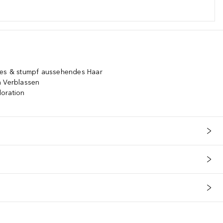
rtes & stumpf aussehendes Haar
m Verblassen
loration