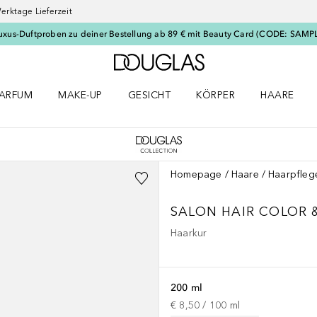
erktage Lieferzeit
uxus-Duftproben zu deiner Bestellung ab 89 € mit Beauty Card (CODE: SAMP
Zur Douglas Startseite
ARFUM
MAKE-UP
GESICHT
KÖRPER
HAARE
ffnen
arfum Menü öffnen
Make-up Menü öffnen
Gesicht Menü öffnen
Körper Menü öffnen
Haare Menü
Homepage
Haare
Haarpfleg
SALON HAIR
COLOR 
Haarkur
200 ml
€ 8,50
 / 
100
ml