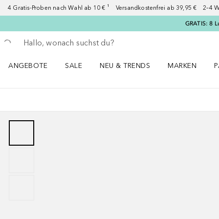
4 Gratis-Proben nach Wahl ab 10 € ¹ Versandkostenfrei ab 39,95 € 2–4 W
GRATIS: 8 L
Gehe zurück
Suche ausführen
ANGEBOTE
SALE
NEU & TRENDS
MARKEN
P
Angebote Menü öffnen
Sale Menü öffnen
NEU & TRENDS Menü öffnen
MARKEN Menü ö
P