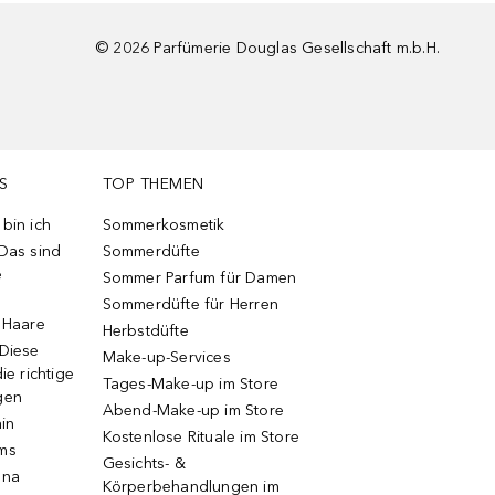
©
2026
Parfümerie Douglas Gesellschaft m.b.H.
S
TOP THEMEN
bin ich
Sommerkosmetik
 Das sind
Sommerdüfte
e
Sommer Parfum für Damen
Sommerdüfte für Herren
e Haare
Herbstdüfte
 Diese
Make-up-Services
ie richtige
Tages-Make-up im Store
gen
Abend-Make-up im Store
ain
Kostenlose Rituale im Store
ums
Gesichts- &
una
Körperbehandlungen im