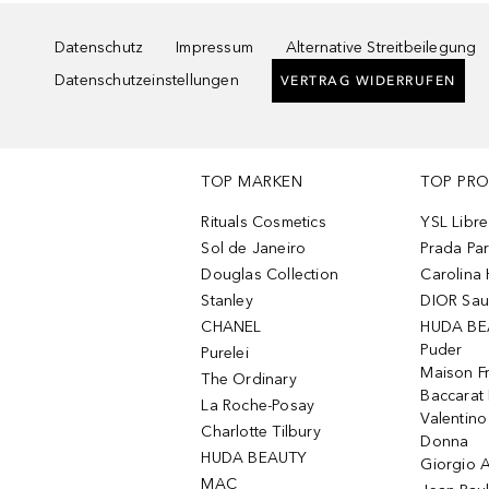
Datenschutz
Impressum
Alternative Streitbeilegung
Datenschutzeinstellungen
VERTRAG WIDERRUFEN
TOP MARKEN
TOP PR
Rituals Cosmetics
YSL Libre
Sol de Janeiro
Prada Pa
Douglas Collection
Carolina 
Stanley
DIOR Sa
CHANEL
HUDA BE
Puder
Purelei
Maison Fr
The Ordinary
Baccarat
La Roche-Posay
Valentin
Charlotte Tilbury
Donna
HUDA BEAUTY
Giorgio A
MAC