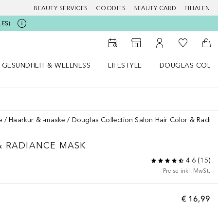
BEAUTY SERVICES
GOODIES
BEAUTY CARD
FILIALEN
LES)
Zu Meiner 
Zum Storefinder
Zu Meinem Kunde
Zum
GESUNDHEIT & WELLNESS
LIFESTYLE
DOUGLAS COLL
 öffnen
Gesundheit & Wellness Menü öffnen
Lifestyle Menü öffnen
Douglas Collecti
e
Haarkur & -maske
Douglas Collection Salon Hair Color & Radia
& RADIANCE MASK
4.6
(
15
)
Preise inkl. MwSt.
€ 16,99