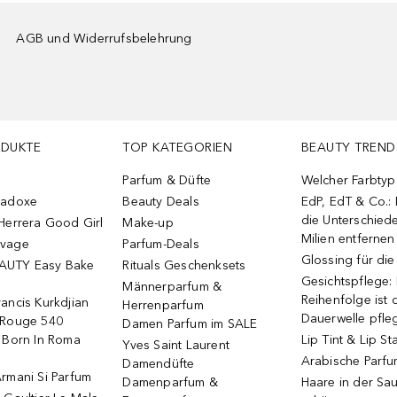
AGB und Widerrufsbelehrung
ODUKTE
TOP KATEGORIEN
BEAUTY TREND
Parfum & Düfte
Welcher Farbtyp 
radoxe
Beauty Deals
EdP, EdT & Co.:
die Unterschied
Herrera Good Girl
Make-up
Milien entfernen
uvage
Parfum-Deals
Glossing für di
AUTY Easy Bake
Rituals Geschenksets
Gesichtspflege:
Männerparfum &
Reihenfolge ist d
ancis Kurkdjian
Herrenparfum
Dauerwelle pfle
 Rouge 540
Damen Parfum im SALE
o Born In Roma
Lip Tint & Lip St
Yves Saint Laurent
Arabische Parf
Damendüfte
rmani Si Parfum
Damenparfum &
Haare in der Sa