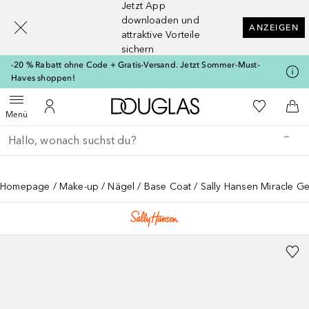
Jetzt App
[navigation.slideout.screenreader]
downloaden und
ANZEIGEN
attraktive Vorteile
sichern
-20 % Rabatt ohne Code + Gratis-Versand. Jetzt Sommer-Must-
Haves shoppen!
Zur Douglas Startseite
Zu Meiner 
Menü öffnen
Zu Meinem Kundenkonto
Zum
Menü
Gehe zurück
Suche ausführen
Homepage
Make-up
Nägel
Base Coat
Sally Hansen Miracle Ge