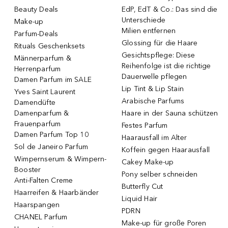
Beauty Deals
EdP, EdT & Co.: Das sind die
Unterschiede
Make-up
Milien entfernen
Parfum-Deals
Glossing für die Haare
Rituals Geschenksets
Gesichtspflege: Diese
Männerparfum &
Reihenfolge ist die richtige
Herrenparfum
Dauerwelle pflegen
Damen Parfum im SALE
Lip Tint & Lip Stain
Yves Saint Laurent
Arabische Parfums
Damendüfte
Damenparfum &
Haare in der Sauna schützen
Frauenparfum
Festes Parfum
Damen Parfum Top 10
Haarausfall im Alter
Sol de Janeiro Parfum
Koffein gegen Haarausfall
Wimpernserum & Wimpern-
Cakey Make-up
Booster
Pony selber schneiden
Anti-Falten Creme
Butterfly Cut
Haarreifen & Haarbänder
Liquid Hair
Haarspangen
PDRN
CHANEL Parfum
Make-up für große Poren