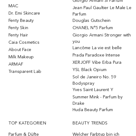
Giorgio Armani Si Parfum
MAC
Jean Paul Gaultier Le Male Le
Dr. Emi Skincare
Parfum
Fenty Beauty
Douglas Gutschein
Fenty Skin
CHANEL N°5 Parfum
Fenty Hair
Giorgio Armani Stronger with
you
Caia Cosmetics
Lancôme La vie est belle
About Face
Prada Paradoxe Intense
Milk Makeup
XERJOFF Vibe Erba Pura
ARMAF
YSL Black Opium
Transparent Lab
Sol de Janeiro No. 59
Bodyspray
Yves Saint Laurent Y
Summer Mink - Parfum by
Drake
Huda Beauty Parfum
TOP KATEGORIEN
BEAUTY TRENDS
Parfum & Düfte
Welcher Farbtyp bin ich