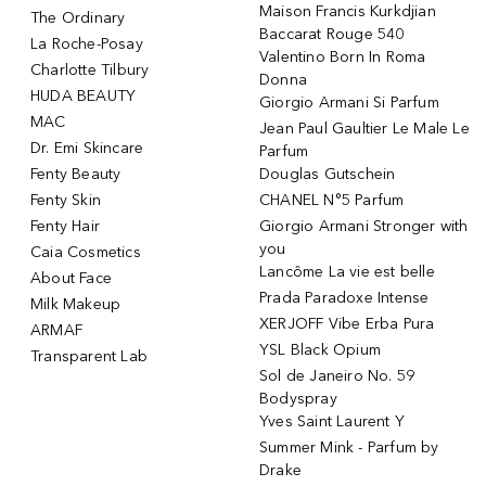
Maison Francis Kurkdjian
The Ordinary
Baccarat Rouge 540
La Roche-Posay
Valentino Born In Roma
Charlotte Tilbury
Donna
HUDA BEAUTY
Giorgio Armani Si Parfum
MAC
Jean Paul Gaultier Le Male Le
Dr. Emi Skincare
Parfum
Fenty Beauty
Douglas Gutschein
Fenty Skin
CHANEL N°5 Parfum
Fenty Hair
Giorgio Armani Stronger with
you
Caia Cosmetics
Lancôme La vie est belle
About Face
Prada Paradoxe Intense
Milk Makeup
XERJOFF Vibe Erba Pura
ARMAF
YSL Black Opium
Transparent Lab
Sol de Janeiro No. 59
Bodyspray
Yves Saint Laurent Y
Summer Mink - Parfum by
Drake