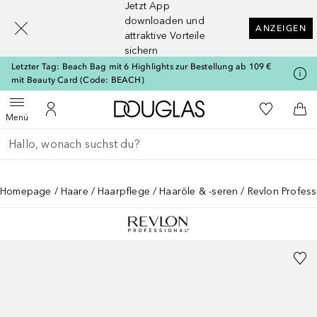
Jetzt App
[navigation.slideout.screenreader]
downloaden und
ANZEIGEN
attraktive Vorteile
sichern
Letzter Tag: Beach Bag mit 6 Highlights zur Bestellung ab 109 €
mit Beauty Card (Code: BEACH)
Zur Douglas Startseite
Zu Meiner 
Menü öffnen
Zu Meinem Kundenkonto
Zum
Menü
Gehe zurück
Suche ausführen
Homepage
Haare
Haarpflege
Haaröle & -seren
Revlon Profess