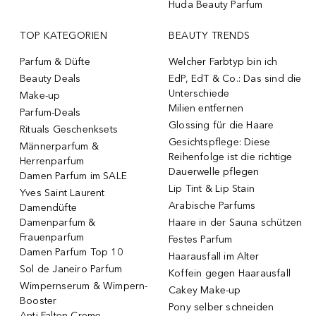
Huda Beauty Parfum
TOP KATEGORIEN
BEAUTY TRENDS
Parfum & Düfte
Welcher Farbtyp bin ich
Beauty Deals
EdP, EdT & Co.: Das sind die
Unterschiede
Make-up
Milien entfernen
Parfum-Deals
Glossing für die Haare
Rituals Geschenksets
Gesichtspflege: Diese
Männerparfum &
Reihenfolge ist die richtige
Herrenparfum
Dauerwelle pflegen
Damen Parfum im SALE
Lip Tint & Lip Stain
Yves Saint Laurent
Arabische Parfums
Damendüfte
Damenparfum &
Haare in der Sauna schützen
Frauenparfum
Festes Parfum
Damen Parfum Top 10
Haarausfall im Alter
Sol de Janeiro Parfum
Koffein gegen Haarausfall
Wimpernserum & Wimpern-
Cakey Make-up
Booster
Pony selber schneiden
Anti-Falten Creme