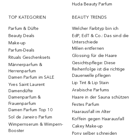
Huda Beauty Parfum
TOP KATEGORIEN
BEAUTY TRENDS
Parfum & Düfte
Welcher Farbtyp bin ich
Beauty Deals
EdP, EdT & Co.: Das sind die
Unterschiede
Make-up
Milien entfernen
Parfum-Deals
Glossing für die Haare
Rituals Geschenksets
Gesichtspflege: Diese
Männerparfum &
Reihenfolge ist die richtige
Herrenparfum
Dauerwelle pflegen
Damen Parfum im SALE
Lip Tint & Lip Stain
Yves Saint Laurent
Arabische Parfums
Damendüfte
Damenparfum &
Haare in der Sauna schützen
Frauenparfum
Festes Parfum
Damen Parfum Top 10
Haarausfall im Alter
Sol de Janeiro Parfum
Koffein gegen Haarausfall
Wimpernserum & Wimpern-
Cakey Make-up
Booster
Pony selber schneiden