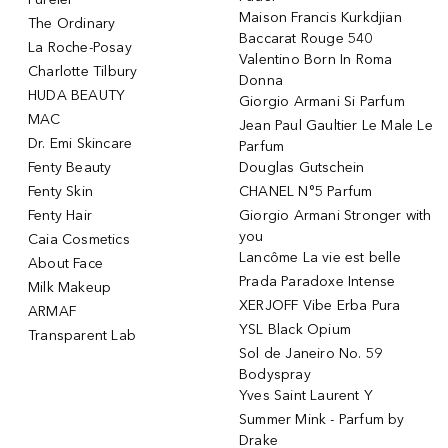
Maison Francis Kurkdjian
The Ordinary
Baccarat Rouge 540
La Roche-Posay
Valentino Born In Roma
Charlotte Tilbury
Donna
HUDA BEAUTY
Giorgio Armani Si Parfum
MAC
Jean Paul Gaultier Le Male Le
Dr. Emi Skincare
Parfum
Fenty Beauty
Douglas Gutschein
Fenty Skin
CHANEL N°5 Parfum
Fenty Hair
Giorgio Armani Stronger with
you
Caia Cosmetics
Lancôme La vie est belle
About Face
Prada Paradoxe Intense
Milk Makeup
XERJOFF Vibe Erba Pura
ARMAF
YSL Black Opium
Transparent Lab
Sol de Janeiro No. 59
Bodyspray
Yves Saint Laurent Y
Summer Mink - Parfum by
Drake