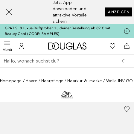
Jetzt App
[navigation.slideout.screenreader]
downloaden und
ANZEIGEN
attraktive Vorteile
sichern
GRATIS: 8 Luxus-Duftproben zu deiner Bestellung ab 89 € mit
Beauty Card (CODE: SAMPLES)
Zur Douglas Startseite
Zu Meiner 
Menü öffnen
Zu Meinem Kundenkonto
Zum
Menü
Gehe zurück
Suche ausführen
Homepage
Haare
Haarpflege
Haarkur & -maske
Wella INVIGO 