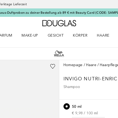
erktage Lieferzeit
uxus-Duftproben zu deiner Bestellung ab 89 € mit Beauty Card (CODE: SAMP
Zur Douglas Startseite
ARFUM
MAKE-UP
GESICHT
KÖRPER
HAARE
ffnen
arfum Menü öffnen
Make-up Menü öffnen
Gesicht Menü öffnen
Körper Menü öffnen
Haare Menü
Homepage
Haare
Haarpfleg
INVIGO NUTRI-ENRI
Shampoo
50 ml
€ 9,98
 / 
100
ml