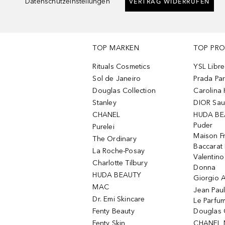
Datenschutzeinstellungen
VERTRAG WIDERRUFEN
TOP MARKEN
TOP PR
Rituals Cosmetics
YSL Libre
Sol de Janeiro
Prada Pa
Douglas Collection
Carolina 
Stanley
DIOR Sa
CHANEL
HUDA BE
Puder
Purelei
Maison Fr
The Ordinary
Baccarat
La Roche-Posay
Valentin
Charlotte Tilbury
Donna
HUDA BEAUTY
Giorgio A
MAC
Jean Paul
Dr. Emi Skincare
Le Parfu
Fenty Beauty
Douglas 
Fenty Skin
CHANEL 