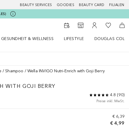
BEAUTY SERVICES
GOODIES
BEAUTY CARD
FILIALEN
LES)
Zu Meiner 
Zum Storefinder
Zu Meinem Kunde
Zum
GESUNDHEIT & WELLNESS
LIFESTYLE
DOUGLAS COLL
 öffnen
Gesundheit & Wellness Menü öffnen
Lifestyle Menü öffnen
Douglas Collecti
e
Shampoo
Wella INVIGO Nutri-Enrich with Goji Berry
CH
WITH GOJI BERRY
4.8
(
90
)
Preise inkl. MwSt.
€ 6,39
€ 4,99