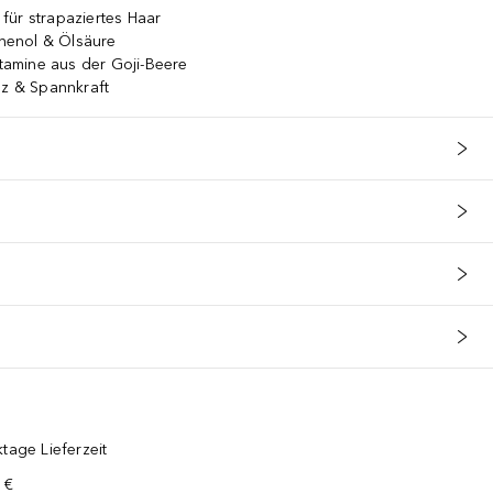
für strapaziertes Haar
thenol & Ölsäure
itamine aus der Goji-Beere
nz & Spannkraft
tage Lieferzeit
 €