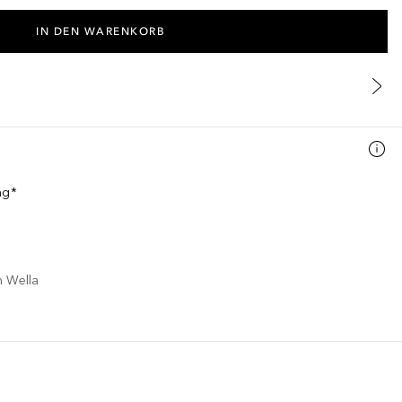
IN DEN WARENKORB
ng*
n Wella