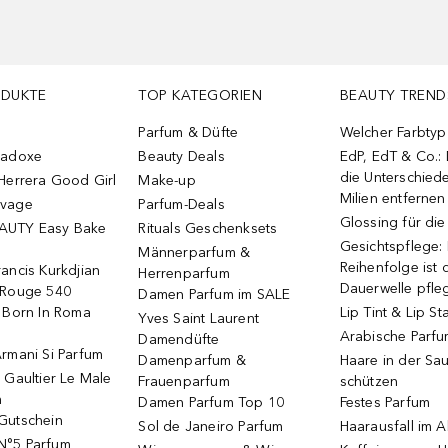
ODUKTE
TOP KATEGORIEN
BEAUTY TREND
Parfum & Düfte
Welcher Farbtyp 
radoxe
Beauty Deals
EdP, EdT & Co.:
die Unterschied
Herrera Good Girl
Make-up
Milien entfernen
uvage
Parfum-Deals
Glossing für di
AUTY Easy Bake
Rituals Geschenksets
Gesichtspflege:
Männerparfum &
Reihenfolge ist d
ancis Kurkdjian
Herrenparfum
Dauerwelle pfle
 Rouge 540
Damen Parfum im SALE
o Born In Roma
Lip Tint & Lip St
Yves Saint Laurent
Arabische Parf
Damendüfte
rmani Si Parfum
Damenparfum &
Haare in der Sa
 Gaultier Le Male
Frauenparfum
schützen
m
Damen Parfum Top 10
Festes Parfum
Gutschein
Sol de Janeiro Parfum
Haarausfall im A
N°5 Parfum