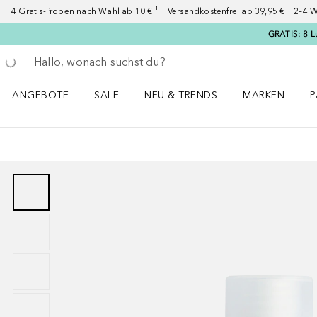
4 Gratis-Proben nach Wahl ab 10 € ¹ Versandkostenfrei ab 39,95 € 2–4 W
GRATIS: 8 L
Gehe zurück
Suche ausführen
ANGEBOTE
SALE
NEU & TRENDS
MARKEN
P
Angebote Menü öffnen
Sale Menü öffnen
NEU & TRENDS Menü öffnen
MARKEN Menü ö
P