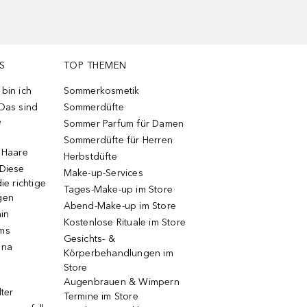
S
TOP THEMEN
bin ich
Sommerkosmetik
 Das sind
Sommerdüfte
e
Sommer Parfum für Damen
Sommerdüfte für Herren
e Haare
Herbstdüfte
 Diese
Make-up-Services
ie richtige
Tages-Make-up im Store
gen
Abend-Make-up im Store
ain
Kostenlose Rituale im Store
ums
Gesichts- &
una
Körperbehandlungen im
Store
Augenbrauen & Wimpern
lter
Termine im Store