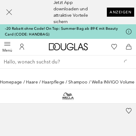
Jetzt App
[navigation.slideout.screenreader]
downloaden und
ANZEIGEN
attraktive Vorteile
sichern
–20 Rabatt ohne Code! On Top: Summer Bag ab 89 € mit Beauty
Card (CODE: HANDBAG)
Zur Douglas Startseite
Zu Meiner 
Menü öffnen
Zu Meinem Kundenkonto
Zum
Menü
Gehe zurück
Suche ausführen
Homepage
Haare
Haarpflege
Shampoo
Wella INVIGO Volume