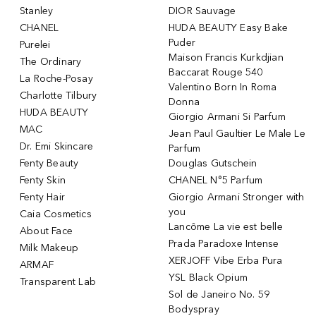
Stanley
DIOR Sauvage
CHANEL
HUDA BEAUTY Easy Bake
Puder
Purelei
Maison Francis Kurkdjian
The Ordinary
Baccarat Rouge 540
La Roche-Posay
Valentino Born In Roma
Charlotte Tilbury
Donna
HUDA BEAUTY
Giorgio Armani Si Parfum
MAC
Jean Paul Gaultier Le Male Le
Dr. Emi Skincare
Parfum
Fenty Beauty
Douglas Gutschein
Fenty Skin
CHANEL N°5 Parfum
Fenty Hair
Giorgio Armani Stronger with
you
Caia Cosmetics
Lancôme La vie est belle
About Face
Prada Paradoxe Intense
Milk Makeup
XERJOFF Vibe Erba Pura
ARMAF
YSL Black Opium
Transparent Lab
Sol de Janeiro No. 59
Bodyspray