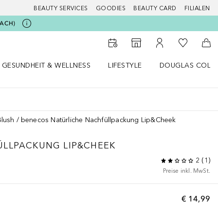
BEAUTY SERVICES
GOODIES
BEAUTY CARD
FILIALEN
BEACH)
Zu Meiner 
Zum Storefinder
Zu Meinem Kunde
Zum
GESUNDHEIT & WELLNESS
LIFESTYLE
DOUGLAS COLL
 öffnen
Gesundheit & Wellness Menü öffnen
Lifestyle Menü öffnen
Douglas Collecti
Blush
benecos Natürliche Nachfüllpackung Lip&Cheek
ÜLLPACKUNG LIP&CHEEK
2
(
1
)
Preise inkl. MwSt.
€ 14,99