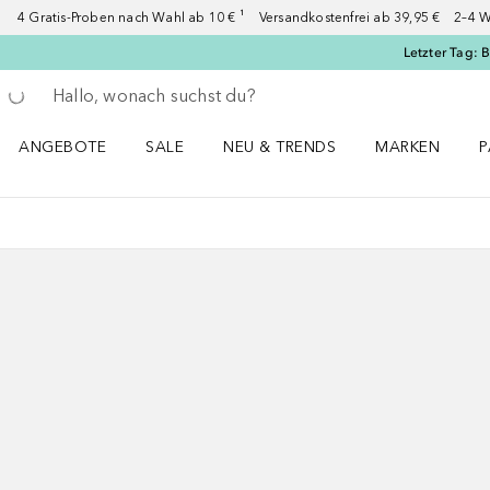
4 Gratis-Proben nach Wahl ab 10 € ¹ Versandkostenfrei ab 39,95 € 2–4 W
Letzter Tag: 
Gehe zurück
Suche ausführen
ANGEBOTE
SALE
NEU & TRENDS
MARKEN
P
Angebote Menü öffnen
Sale Menü öffnen
NEU & TRENDS Menü öffnen
MARKEN Menü ö
P