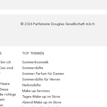
©
2026
Parfümerie Douglas Gesellschaft m.b.H.
S
TOP THEMEN
bin ich
Sommerkosmetik
 Das sind
Sommerdüfte
e
Sommer Parfum für Damen
Sommerdüfte für Herren
e Haare
Herbstdüfte
 Diese
Make-up-Services
ie richtige
Tages-Make-up im Store
gen
Abend-Make-up im Store
ain