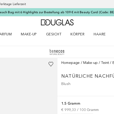
erktage Lieferzeit
Beach Bag mit 6 Highlights zur Bestellung ab 109 € mit Beauty Card (Code: 
Zur Douglas Startseite
ARFUM
MAKE-UP
GESICHT
KÖRPER
HAARE
ffnen
arfum Menü öffnen
Make-up Menü öffnen
Gesicht Menü öffnen
Körper Menü öffnen
Haare Menü
Homepage
Make-up
Teint
NATÜRLICHE NACHF
Blush
1.5 Gramm
€ 999,33
 / 
100
Gramm