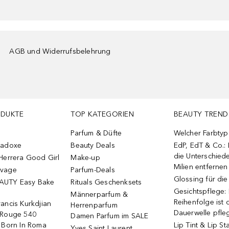
AGB und Widerrufsbelehrung
ODUKTE
TOP KATEGORIEN
BEAUTY TREND
Parfum & Düfte
Welcher Farbtyp 
radoxe
Beauty Deals
EdP, EdT & Co.:
die Unterschied
Herrera Good Girl
Make-up
Milien entfernen
uvage
Parfum-Deals
Glossing für di
AUTY Easy Bake
Rituals Geschenksets
Gesichtspflege:
Männerparfum &
Reihenfolge ist d
ancis Kurkdjian
Herrenparfum
Dauerwelle pfle
 Rouge 540
Damen Parfum im SALE
o Born In Roma
Lip Tint & Lip St
Yves Saint Laurent