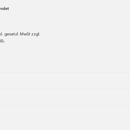
endet
kl. gesetzl. MwSt zzgl.
en.