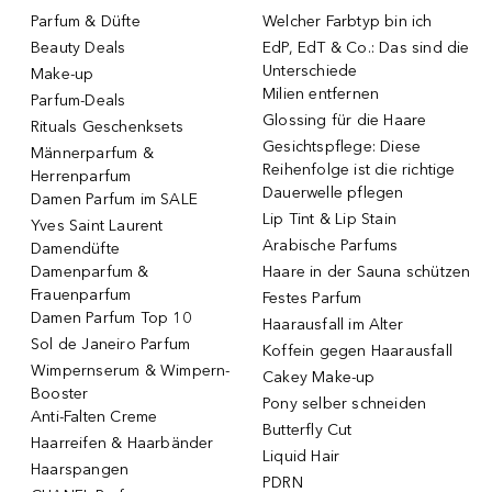
Parfum & Düfte
Welcher Farbtyp bin ich
Beauty Deals
EdP, EdT & Co.: Das sind die
Unterschiede
Make-up
Milien entfernen
Parfum-Deals
Glossing für die Haare
Rituals Geschenksets
Gesichtspflege: Diese
Männerparfum &
Reihenfolge ist die richtige
Herrenparfum
Dauerwelle pflegen
Damen Parfum im SALE
Lip Tint & Lip Stain
Yves Saint Laurent
Arabische Parfums
Damendüfte
Damenparfum &
Haare in der Sauna schützen
Frauenparfum
Festes Parfum
Damen Parfum Top 10
Haarausfall im Alter
Sol de Janeiro Parfum
Koffein gegen Haarausfall
Wimpernserum & Wimpern-
Cakey Make-up
Booster
Pony selber schneiden
Anti-Falten Creme
Butterfly Cut
Haarreifen & Haarbänder
Liquid Hair
Haarspangen
PDRN