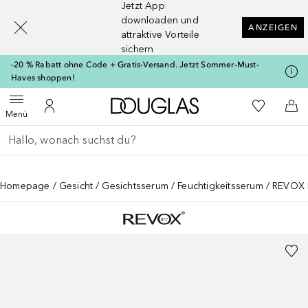
Jetzt App
[navigation.slideout.screenreader]
downloaden und
ANZEIGEN
attraktive Vorteile
sichern
-20 % Rabatt ohne Code + Gratis-Versand. Jetzt Sommer-Must-
Haves shoppen!
Zur Douglas Startseite
Zu Meiner 
Menü öffnen
Zu Meinem Kundenkonto
Zum
Menü
Gehe zurück
Suche ausführen
Homepage
Gesicht
Gesichtsserum
Feuchtigkeitsserum
REVOX 