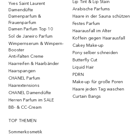
Lip Tint & Lip Stain
Yves Saint Laurent
Arabische Parfums
Damendüfte
Damenparfum &
Haare in der Sauna schützen
Frauenparfum
Festes Parfum
Damen Parfum Top 10
Haarausfall im Alter
Sol de Janeiro Parfum
Koffein gegen Haarausfall
Wimpernserum & Wimpern-
Cakey Make-up
Booster
Pony selber schneiden
Anti-Falten Creme
Butterfly Cut
Haarreifen & Haarbänder
Liquid Hair
Haarspangen
PDRN
CHANEL Parfum
Make-up für große Poren
Haarextensions
Haare jeden Tag waschen
CHANEL Damendüfte
Curtain Bangs
Herren Parfum im SALE
BB- & CC-Cream
TOP THEMEN
Sommerkosmetik