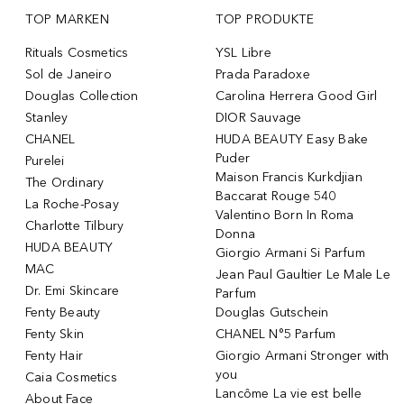
TOP MARKEN
TOP PRODUKTE
Rituals Cosmetics
YSL Libre
Sol de Janeiro
Prada Paradoxe
Douglas Collection
Carolina Herrera Good Girl
Stanley
DIOR Sauvage
CHANEL
HUDA BEAUTY Easy Bake
Puder
Purelei
Maison Francis Kurkdjian
The Ordinary
Baccarat Rouge 540
La Roche-Posay
Valentino Born In Roma
Charlotte Tilbury
Donna
HUDA BEAUTY
Giorgio Armani Si Parfum
MAC
Jean Paul Gaultier Le Male Le
Dr. Emi Skincare
Parfum
Fenty Beauty
Douglas Gutschein
Fenty Skin
CHANEL N°5 Parfum
Fenty Hair
Giorgio Armani Stronger with
you
Caia Cosmetics
Lancôme La vie est belle
About Face