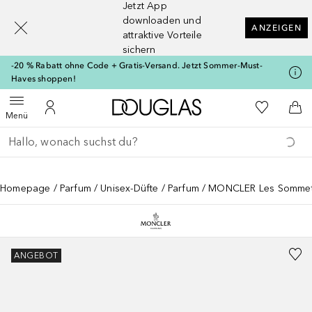
Jetzt App
[navigation.slideout.screenreader]
downloaden und
ANZEIGEN
attraktive Vorteile
sichern
-20 % Rabatt ohne Code + Gratis-Versand. Jetzt Sommer-Must-
Haves shoppen!
Zur Douglas Startseite
Zu Meiner 
Menü öffnen
Zu Meinem Kundenkonto
Zum
Menü
Gehe zurück
Suche ausführen
Homepage
Parfum
Unisex-Düfte
Parfum
MONCLER Les Sommets
ANGEBOT