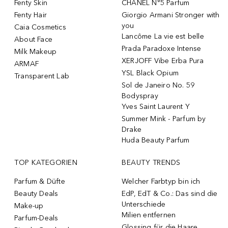
Fenty Skin
CHANEL N°5 Parfum
Fenty Hair
Giorgio Armani Stronger with
you
Caia Cosmetics
Lancôme La vie est belle
About Face
Prada Paradoxe Intense
Milk Makeup
XERJOFF Vibe Erba Pura
ARMAF
YSL Black Opium
Transparent Lab
Sol de Janeiro No. 59
Bodyspray
Yves Saint Laurent Y
Summer Mink - Parfum by
Drake
Huda Beauty Parfum
TOP KATEGORIEN
BEAUTY TRENDS
Parfum & Düfte
Welcher Farbtyp bin ich
Beauty Deals
EdP, EdT & Co.: Das sind die
Unterschiede
Make-up
Milien entfernen
Parfum-Deals
Glossing für die Haare