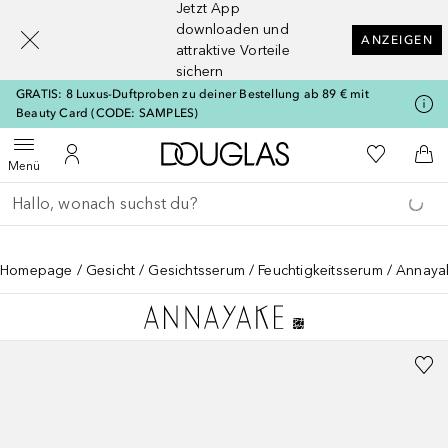
Jetzt App
[navigation.slideout.screenreader]
downloaden und
ANZEIGEN
attraktive Vorteile
sichern
GRATIS: 8 Luxus-Duftproben zu deiner Bestellung ab 89 € mit
Beauty Card (CODE: SAMPLES)
Zur Douglas Startseite
Zu Meiner 
Menü öffnen
Zu Meinem Kundenkonto
Zum
Menü
Gehe zurück
Suche ausführen
Homepage
Gesicht
Gesichtsserum
Feuchtigkeitsserum
Annayak