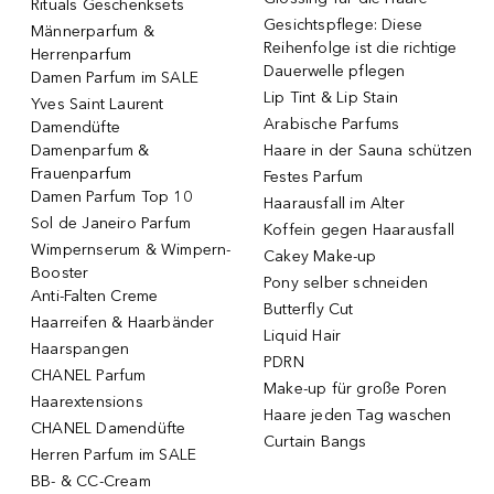
Rituals Geschenksets
Gesichtspflege: Diese
Männerparfum &
Reihenfolge ist die richtige
Herrenparfum
Dauerwelle pflegen
Damen Parfum im SALE
Lip Tint & Lip Stain
Yves Saint Laurent
Arabische Parfums
Damendüfte
Damenparfum &
Haare in der Sauna schützen
Frauenparfum
Festes Parfum
Damen Parfum Top 10
Haarausfall im Alter
Sol de Janeiro Parfum
Koffein gegen Haarausfall
Wimpernserum & Wimpern-
Cakey Make-up
Booster
Pony selber schneiden
Anti-Falten Creme
Butterfly Cut
Haarreifen & Haarbänder
Liquid Hair
Haarspangen
PDRN
CHANEL Parfum
Make-up für große Poren
Haarextensions
Haare jeden Tag waschen
CHANEL Damendüfte
Curtain Bangs
Herren Parfum im SALE
BB- & CC-Cream