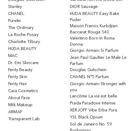
Stanley
DIOR Sauvage
CHANEL
HUDA BEAUTY Easy Bake
Puder
Purelei
Maison Francis Kurkdjian
The Ordinary
Baccarat Rouge 540
La Roche-Posay
Valentino Born In Roma
Charlotte Tilbury
Donna
HUDA BEAUTY
Giorgio Armani Si Parfum
MAC
Jean Paul Gaultier Le Male Le
Dr. Emi Skincare
Parfum
Fenty Beauty
Douglas Gutschein
Fenty Skin
CHANEL N°5 Parfum
Fenty Hair
Giorgio Armani Stronger with
you
Caia Cosmetics
Lancôme La vie est belle
About Face
Prada Paradoxe Intense
Milk Makeup
XERJOFF Vibe Erba Pura
ARMAF
YSL Black Opium
Transparent Lab
Sol de Janeiro No. 59
Bodyspray