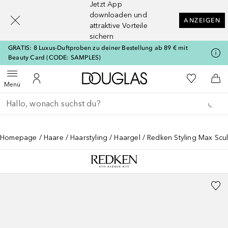
Jetzt App
[navigation.slideout.screenreader]
downloaden und
ANZEIGEN
attraktive Vorteile
sichern
GRATIS: 8 Luxus-Duftproben zu deiner Bestellung ab 89 € mit
Beauty Card (CODE: SAMPLES)
Zur Douglas Startseite
Zu Meiner 
Menü öffnen
Zu Meinem Kundenkonto
Zum
Menü
Gehe zurück
Suche ausführen
Homepage
Haare
Haarstyling
Haargel
Redken Styling Max Scul