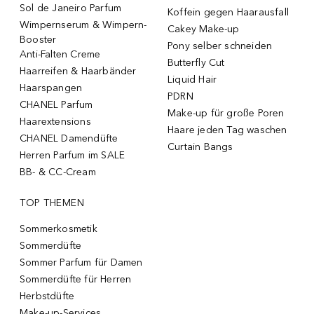
Sol de Janeiro Parfum
Koffein gegen Haarausfall
Wimpernserum & Wimpern-
Cakey Make-up
Booster
Pony selber schneiden
Anti-Falten Creme
Butterfly Cut
Haarreifen & Haarbänder
Liquid Hair
Haarspangen
PDRN
CHANEL Parfum
Make-up für große Poren
Haarextensions
Haare jeden Tag waschen
CHANEL Damendüfte
Curtain Bangs
Herren Parfum im SALE
BB- & CC-Cream
TOP THEMEN
Sommerkosmetik
Sommerdüfte
Sommer Parfum für Damen
Sommerdüfte für Herren
Herbstdüfte
Make-up-Services